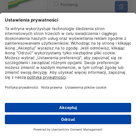
Porównaj
Rura termokurczliwa 2:1
HFT-A-19.0/9.5-PO-X-BK
305-19000
Porównaj
Rura termokurczliwa 2:1
HFT-A-38.0/19.0-PO-X-BK
305-38100
Porównaj
Rura termokurczliwa 2:1
TF21-1.2/0.6-PO-X-BK
309-10120
Kontakt
Porównaj