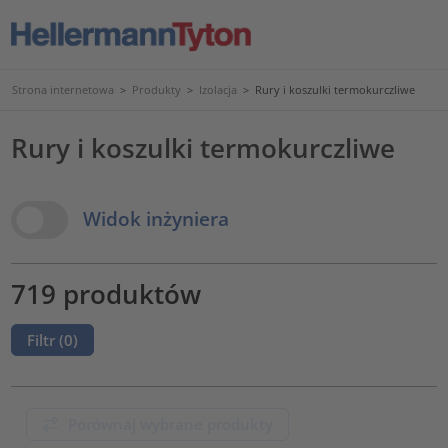
Strona internetowa
>
Produkty
>
Izolacja
>
Rury i koszulki termokurczliwe
Rury i koszulki termokurczliwe
View Options
Widok inżyniera
719 produktów
Filtr (
0
)
Porównaj wybrane produkty