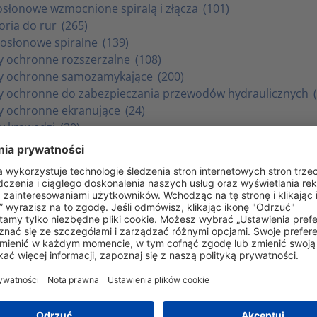
osłonowe wzmocnione spiralą i złącza
(101)
oria do rur
(265)
osłonowe spiralne
(139)
y ochronne rozszerzalne
(108)
y ochronne samozamykające
(200)
y ochronne do zabezpieczania przewodów hydraulicznych
y ochronne ekranujące
(24)
y krawędzi
(30)
i, przelotki, odgiętki
(63)
y kablowe i akcesoria
(174)
talacja elektryczna
(355)
a
(23)
ki osłonowe do opraw downlight
(8)
m instalacji przewodów
(13)
 elektroizolacyjne i techniczne
(90)