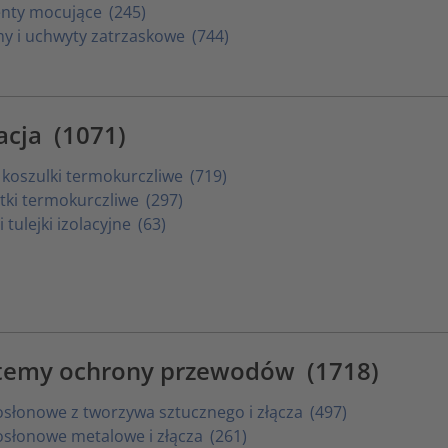
enty mocujące
(245)
y i uchwyty zatrzaskowe
(744)
lacja
(1071)
i koszulki termokurczliwe
(719)
łtki termokurczliwe
(297)
 tulejki izolacyjne
(63)
temy ochrony przewodów
(1718)
osłonowe z tworzywa sztucznego i złącza
(497)
osłonowe metalowe i złącza
(261)