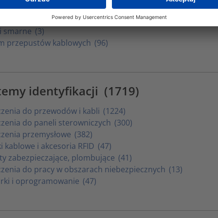
ologia żywic lanych
(85)
ologia żelowa
(36)
i smarne
(3)
m przepustów kablowych
(96)
temy identyfikacji
(1719)
zenia do przewodów i kabli
(1224)
zenia do paneli sterowniczych
(300)
zenia przemysłowe
(382)
i kablowe i akcesoria RFID
(47)
ety zabezpieczające, plombujące
(41)
zenia do pracy w obszarach niebezpiecznych
(13)
rki i oprogramowanie
(47)