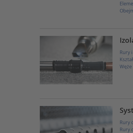
Elem
Obejm
Izo
Rury 
Kszta
Węże i
Sys
Rury 
Rury 