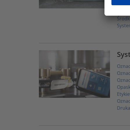
Techn
Techn
Środk
Syste
Sys
Oznac
Oznac
Oznac
Opask
Etyki
Oznac
Druka