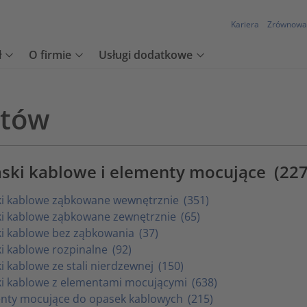
Kariera
Zrównowa
ł
O firmie
Usługi dodatkowe
któw
ski kablowe i elementy mocujące
(227
i kablowe ząbkowane wewnętrznie
(351)
i kablowe ząbkowane zewnętrznie
(65)
i kablowe bez ząbkowania
(37)
i kablowe rozpinalne
(92)
i kablowe ze stali nierdzewnej
(150)
i kablowe z elementami mocującymi
(638)
nty mocujące do opasek kablowych
(215)