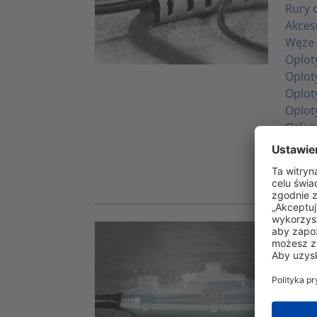
Rury 
Akces
Węże 
Oplot
Oplot
Oplot
Oplot
Osłon
Tulejk
Kanał
Ins
Złącz
Kołpa
Syste
Taśmy