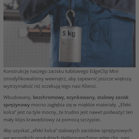
Konstrukcję naszego zacisku kablowego EdgeClip Mini
zmodyfikowaliśmy wewnątrz, aby zapewnić jeszcze większą
wytrzymałość niż oczekują tego nasi Klienci.
Wbudowany,
bezchromowy, ocynkowany, stalowy zacisk
sprężynowy
mocno zagłębia się w miękkie materiały. „Efekt
kolca” jest na tyle mocny, że trudno jest nawet podważyć ten
mały klips krawędziowy za pomocą szczypiec.
Aby uzyskać „efekt kolca” stalowych zacisków sprężynowych
we wszystkich produktach HellermannTyton edge clip, nasi