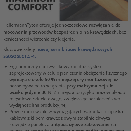
HellermannTyton oferuje
jednoczęściowe rozwiązanie do
mocowania przewodów bezpośrednio na krawędziach,
bez
konieczności wiercenia czy klejenia.
Kluczowe zalety
nowej serii klipów krawędziowych
S50SOSEC1.5-4:
Ergonomiczny i bezwysiłkowy montaż: system
zaprojektowany w celu ograniczenia obciążenia fizycznego
wymaga o około 50 % mniejszej siły montażowej
niż
porównywalne rozwiązania,
przy maksymalnej sile
wcisku jedynie 30 N
. Zmniejsza to ryzyko urazów układu
mięśniowo-szkieletowego, zwiększając bezpieczeństwo i
wydajność linii produkcyjnej
Pewne mocowanie w wymagających warunkach: opaska
kablowa z klipem krawędziowym stabilnie chwyta
krawędzie panelu, a
antypoślizgowe ząbkowanie
na
opasce
gwarantuje utrzymanie przewodów nawet przy