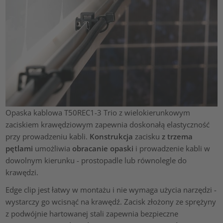
Opaska kablowa T50REC1-3 Trio z wielokierunkowym
zaciskiem krawędziowym zapewnia doskonałą elastyczność
przy prowadzeniu kabli.
Konstrukcja
zacisku
z trzema
pętlami
umożliwia
obracanie opaski
i prowadzenie kabli w
dowolnym kierunku - prostopadle lub równolegle do
krawędzi.
Edge clip jest łatwy w montażu i nie wymaga użycia narzędzi -
wystarczy go wcisnąć na krawędź. Zacisk złożony ze sprężyny
z podwójnie hartowanej stali zapewnia bezpieczne