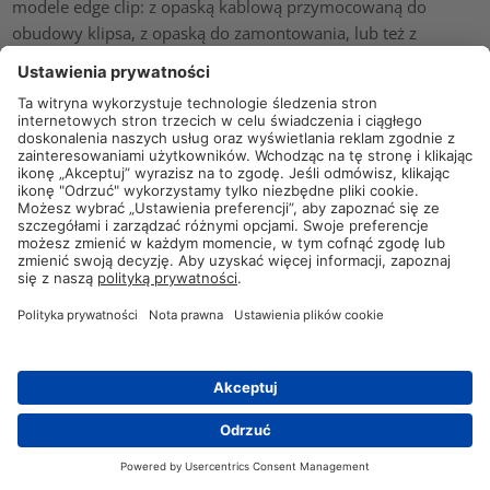
modele edge clip: z opaską kablową przymocowaną do
obudowy klipsa, z opaską do zamontowania, lub też z
zamykanymi uchwytami do rur lub przewodów o różnych
średnicach.
Edge Clip z TwistLock
Klipsy krawędziowe edge clip są nie tylko bardzo
wszechstronne, ale również łatwe w użyciu. Dobrym tego
przykładem jest E
dgeClip z TwistLock.
Obejrzyj ten krótki
film, aby zobaczyć jak to działa:
Potrzebujemy zgody użytkownika
Kontakt
na załadowanie serwisu YouTube
Video!