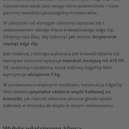
inżynierowie wzięli pod uwagę różne powierzchnie i różne
poziomy twardości poszczególnych materiałów.
W zależności od wymagań zalecamy zapoznać się z
zastosowaniem danego klipsa krawędziowego edge clip.
Obejrzyj nasz
film
, aby zobaczyć
jak
możesz
bezpiecznie
usunąć edge clip
.
Jeśli materiał, z którego wykonana jest krawędź (blacha lub
tworzywo sztuczne) wykazuje
twardość mniejszą niż 410 HV
10
, osadzony i zazębiony zacisk kablowy EdgeClip Mini
wytrzymuje
obciążenie 5 kg
.
W porównaniu z większymi modelami, konstrukcja EdgeClip
Mini ułatwia
optymalne ułożenie wiązki kablowej na
krawędzi
, jak również właściwe ułożenie główki opaski
kablowej w stosunku do wiązki w danym zastosowaniu.
Wybór właściwego klipsa