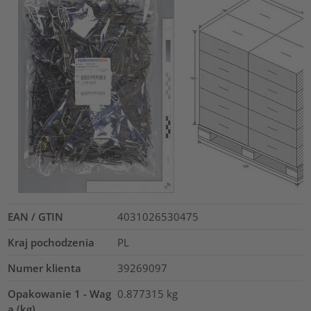
EAN / GTIN
4031026530475
Kraj pochodzenia
PL
Numer klienta
39269097
Opakowanie 1 - Wag
0.877315
kg
a (kg)