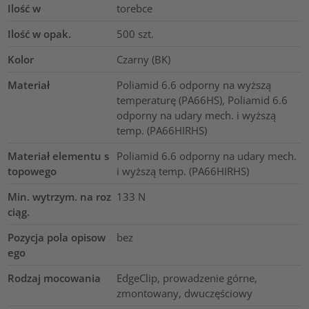
Ilość w
torebce
Ilość w opak.
500
szt.
Kolor
Czarny (BK)
Materiał
Poliamid 6.6 odporny na wyższą
temperaturę (PA66HS), Poliamid 6.6
odporny na udary mech. i wyższą
temp. (PA66HIRHS)
Materiał elementu s
Poliamid 6.6 odporny na udary mech.
topowego
i wyższą temp. (PA66HIRHS)
Min. wytrzym. na roz
133
N
ciąg.
Pozycja pola opisow
bez
ego
Rodzaj mocowania
EdgeClip, prowadzenie górne,
zmontowany, dwuczęściowy