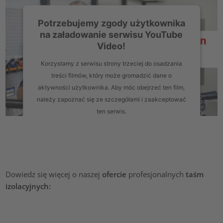
Potrzebujemy zgody użytkownika
na załadowanie serwisu YouTube
Video!
Korzystamy z serwisu strony trzeciej do osadzania
treści filmów, który może gromadzić dane o
aktywności użytkownika. Aby móc obejrzeć ten film,
należy zapoznać się ze szczegółami i zaakceptować
ten serwis.
Więcej informacji
Zaakceptuj
Dowiedz się więcej o naszej
ofercie
profesjonalnych
taśm
powered by
Usercentrics Consent Management Platform
izolacyjnych: