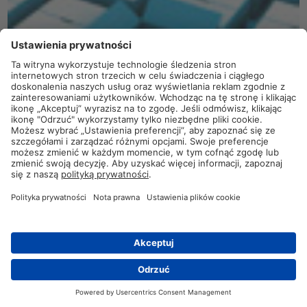
Taśmy tkaninowe
HelaTape Tex
są odporne na rozrywanie
wzdłużne, ale zapewniają łatwość rozrywania w poprzek. Są
stosowane do ochrony, oznaczania, mocowania, wiązania i
naprawy kabli. Odporne na działanie czynników
Kontakt
atmosferycznych, mają właściwości hydrofobowe i nie
pozostawiają śladów, co jest szczególnie ważne w