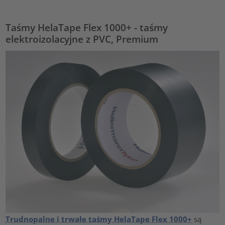
Taśmy HelaTape Flex 1000+ - taśmy
elektroizolacyjne z PVC, Premium
Trudnopalne i trwałe taśmy HelaTape Flex 1000+
są