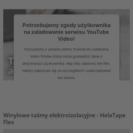
Potrzebujemy zgody użytkownika
na załadowanie serwisu YouTube
Video!
Korzystamy z serwisu strony trzeciej do osadzania
treści filmów, który może gromadzić dane o
aktywności użytkownika. Aby móc obejrzeć ten film,
należy zapoznać się ze szczegółami i zaakceptować
ten serwis.
Więcej informacji
Zaakceptuj
Winylowe taśmy elektroizolacyjne - HelaTape
powered by
Usercentrics Consent Management Platform
Flex