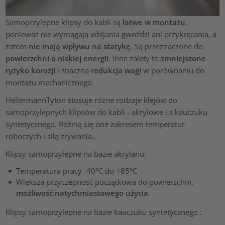
Samoprzylepne klipsy do kabli są
łatwe w montażu
,
ponieważ nie wymagają wbijania gwoździ ani przykręcania, a
zatem
nie mają wpływu na statykę
. Są przeznaczone do
powierzchni o niskiej energii
. Inne zalety to
zmniejszone
ryzyko korozji
i znaczna
redukcja wagi
w porównaniu do
montażu mechanicznego.
HellermannTyton stosuje różne rodzaje klejów do
samoprzylepnych klipsów do kabli - akrylowe i z kauczuku
syntetycznego. Różnią się one zakresem temperatur
roboczych i siłą zrywania..
Klipsy samoprzylepne na bazie akrylanu:
Temperatura pracy -40°C do +85°C
Większa przyczepność początkowa do powierzchni,
możliwość natychmiastowego użycia
Klipsy samoprzylepne na bazie kauczuku syntetycznego :