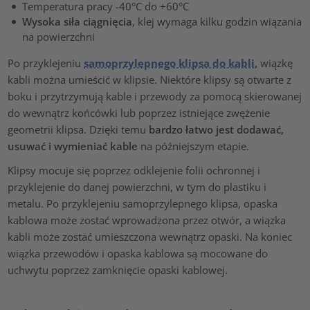
Temperatura pracy -40°C do +60°C
Wysoka siła ciągnięcia
, klej wymaga kilku godzin wiązania
na powierzchni
Po przyklejeniu
samoprzylepnego klipsa do kabli,
wiązkę
kabli można umieścić w klipsie. Niektóre klipsy są otwarte z
boku i przytrzymują kable i przewody za pomocą skierowanej
do wewnątrz końcówki lub poprzez istniejące zwężenie
geometrii klipsa. Dzięki temu
bardzo łatwo jest dodawać,
usuwać i wymieniać kable
na późniejszym etapie.
Klipsy mocuje się poprzez odklejenie folii ochronnej i
przyklejenie do danej powierzchni, w tym do plastiku i
metalu. Po przyklejeniu samoprzylepnego klipsa, opaska
kablowa może zostać wprowadzona przez otwór, a wiązka
kabli może zostać umieszczona wewnątrz opaski. Na koniec
wiązka przewodów i opaska kablowa są mocowane do
uchwytu poprzez zamknięcie opaski kablowej.