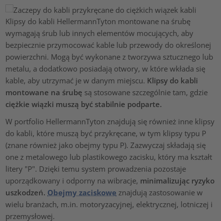
Klipsy do kabli HellermannTyton montowane na śrubę
wymagają śrub lub innych elementów mocujących, aby
bezpiecznie przymocować kable lub przewody do określonej
powierzchni. Mogą być wykonane z tworzywa sztucznego lub
metalu, a dodatkowo posiadają otwory, w które wkłada się
kable, aby utrzymać je w danym miejscu.
Klipsy do kabli
montowane na śrubę
są stosowane szczególnie tam, gdzie
ciężkie wiązki muszą być stabilnie podparte.
W portfolio HellermannTyton znajdują się również inne klipsy
do kabli, które muszą być przykręcane, w tym klipsy typu P
(znane również jako obejmy typu P). Zazwyczaj składają się
one z metalowego lub plastikowego zacisku, który ma kształt
litery "P". Dzięki temu system prowadzenia pozostaje
uporządkowany i odporny na wibracje,
minimalizując ryzyko
uszkodzeń.
Obejmy zaciskowe
znajdują zastosowanie w
wielu branżach, m.in. motoryzacyjnej, elektrycznej, lotniczej i
przemysłowej.