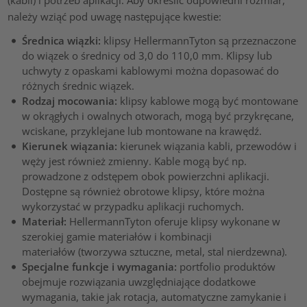
(kabli) i potrzeb aplikacji. Aby określić odpowiedni rozmiar,
należy wziąć pod uwagę następujące kwestie:
Średnica wiązki:
klipsy HellermannTyton są przeznaczone
do wiązek o średnicy od 3,0 do 110,0 mm. Klipsy lub
uchwyty z opaskami kablowymi można dopasować do
różnych średnic wiązek.
Rodzaj mocowania:
klipsy kablowe mogą być montowane
w okrągłych i owalnych otworach, mogą być przykręcane,
wciskane, przyklejane lub montowane na krawędź.
Kierunek wiązania:
kierunek wiązania kabli, przewodów i
węży jest również zmienny. Kable mogą być np.
prowadzone z odstępem obok powierzchni aplikacji.
Dostępne są również obrotowe klipsy, które można
wykorzystać w przypadku aplikacji ruchomych.
Materiał:
HellermannTyton oferuje klipsy wykonane w
szerokiej gamie materiałów i kombinacji
materiałów (tworzywa sztuczne, metal, stal nierdzewna).
Specjalne funkcje i wymagania:
portfolio produktów
obejmuje rozwiązania uwzględniające dodatkowe
wymagania, takie jak rotacja, automatyczne zamykanie i