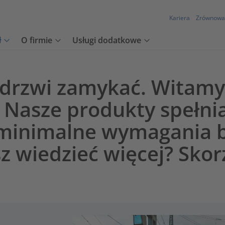
Kariera
Zrównowa
ł
O firmie
Usługi dodatkowe
 drzwi zamykać. Witam
. Nasze produkty spełni
o minimalne wymagania 
z wiedzieć więcej? Skor