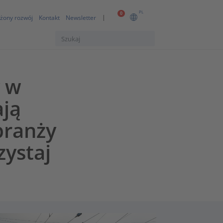
PL
0
żony rozwój
Kontakt
Newsletter
y w
ają
branży
zystaj