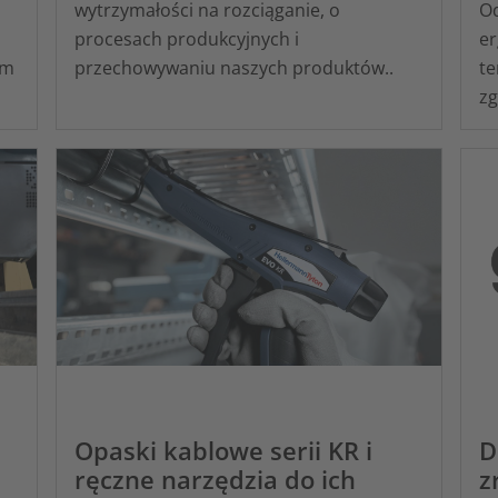
wytrzymałości na rozciąganie, o
Od
procesach produkcyjnych i
er
em
przechowywaniu naszych produktów..
te
zg
Opaski kablowe serii KR i
D
ręczne narzędzia do ich
z