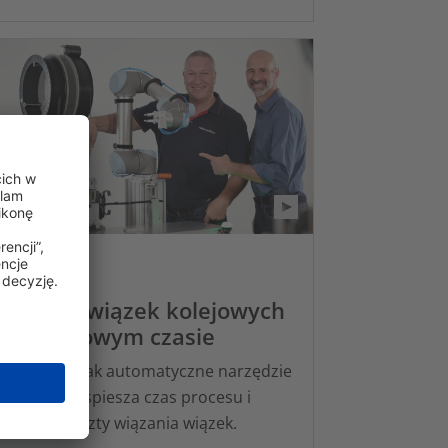
iązanie wiązek kolejowych
 rekordowym czasie
wiedz się, jak automatyczne narzędzie
S3080 przyspiesza czas procesu i
niejsza koszty wiązania wiązek.