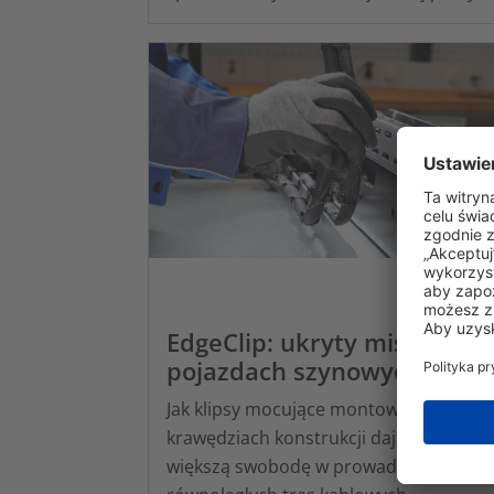
EdgeClip: ukryty mistrz w
pojazdach szynowych
Jak klipsy mocujące montowane na
krawędziach konstrukcji dają inżynier
większą swobodę w prowadzeniu