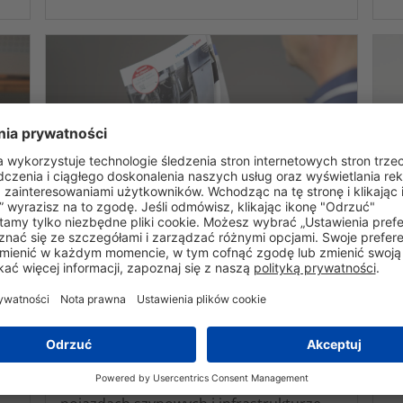
Broszura: Certyfikowane
W
zarządzanie okablowaniem
w
w przemyśle kolejowym
Do
om
Kompleksowa oferta produktów
AT
przeznaczonych do stosowania w
zm