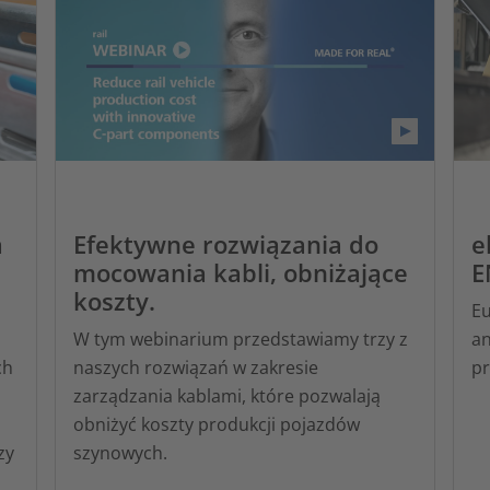
a
Efektywne rozwiązania do
e
mocowania kabli, obniżające
E
koszty.
Eu
W tym webinarium przedstawiamy trzy z
an
ch
naszych rozwiązań w zakresie
pr
zarządzania kablami, które pozwalają
obniżyć koszty produkcji pojazdów
zy
szynowych.