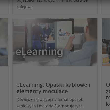
pojazdach szynowych i infrastrukturze
kolejowej
eLearning: Opaski kablowe i
O
elementy mocujące
z
t
Dowiedz się więcej na temat opasek
k
kablowych i materiałów mocujących,