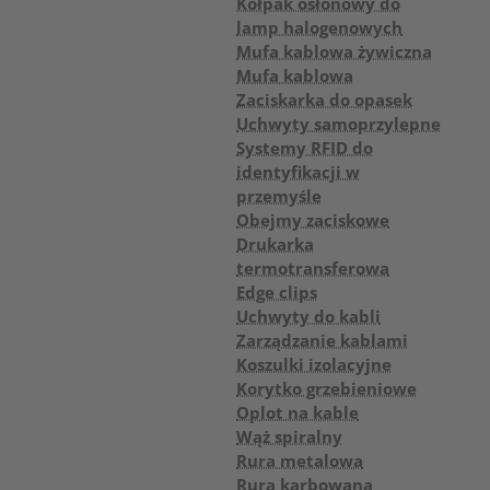
Kołpak osłonowy do
lamp halogenowych
Mufa kablowa żywiczna
Mufa kablowa
Zaciskarka do opasek
Uchwyty samoprzylepne
Systemy RFID do
identyfikacji w
przemyśle
Obejmy zaciskowe
Drukarka
termotransferowa
Edge clips
Uchwyty do kabli
Zarządzanie kablami
Koszulki izolacyjne
Korytko grzebieniowe
Oplot na kable
Wąż spiralny
Rura metalowa
Rura karbowana