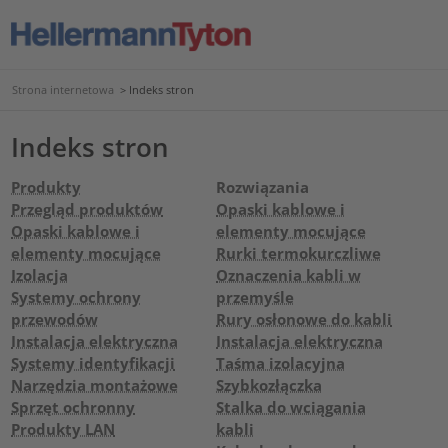
Strona internetowa
>
Indeks stron
Indeks stron
Produkty
Rozwiązania
Przegląd produktów
Opaski kablowe i
Opaski kablowe i
elementy mocujące
elementy mocujące
Rurki termokurczliwe
Izolacja
Oznaczenia kabli w
Systemy ochrony
przemyśle
przewodów
Rury osłonowe do kabli
Instalacja elektryczna
Instalacja elektryczna
Systemy identyfikacji
Taśma izolacyjna
Narzędzia montażowe
Szybkozłączka
Sprzęt ochronny
Stalka do wciągania
Produkty LAN
kabli