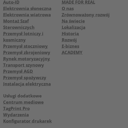
Auto-ID
MADE FOR REAL
Elektrownia słoneczna
O nas
Elektrownia wiatrowa
Zrównoważony rozwój
Montaż Szaf
Na świecie
Sterowniczych
Lokalizacja
Przemysł lotniczy i
Historia
kosmiczny
Rozwój
Przemysł stoczniowy
E-biznes
Przemysł zbrojeniowy
ACADEMY
Rynek motoryzacyjny
Transport szynowy
Przemysł AGD
Przemysł spożywczy
Instalacja elektryczna
Usługi dodatkowe
Centrum mediowe
TagPrint Pro
Wydarzenia
Konfigurator drukarek