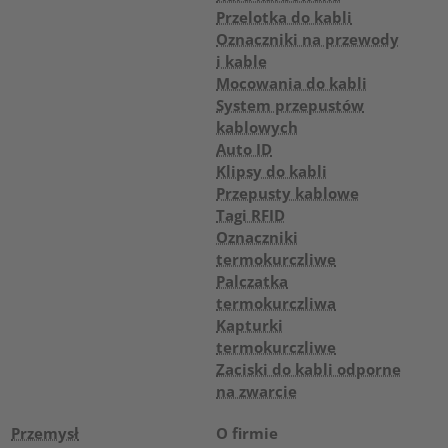
Przelotka do kabli
Oznaczniki na przewody
i kable
Mocowania do kabli
System przepustów
kablowych
Auto ID
Klipsy do kabli
Przepusty kablowe
Tagi RFID
Oznaczniki
termokurczliwe
Palczatka
termokurczliwa
Kapturki
termokurczliwe
Zaciski do kabli odporne
na zwarcie
Przemysł
O firmie