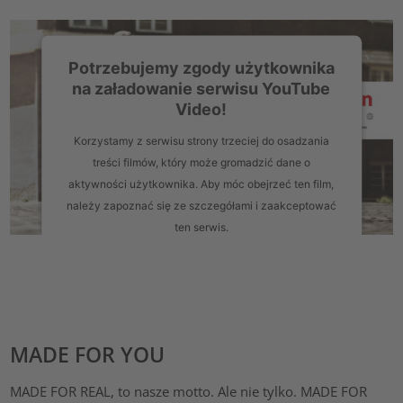
Potrzebujemy zgody użytkownika
na załadowanie serwisu YouTube
Video!
Korzystamy z serwisu strony trzeciej do osadzania
treści filmów, który może gromadzić dane o
aktywności użytkownika. Aby móc obejrzeć ten film,
należy zapoznać się ze szczegółami i zaakceptować
ten serwis.
Więcej informacji
Zaakceptuj
MADE FOR YOU
powered by
Usercentrics Consent Management Platform
MADE FOR REAL, to nasze motto. Ale nie tylko. MADE FOR