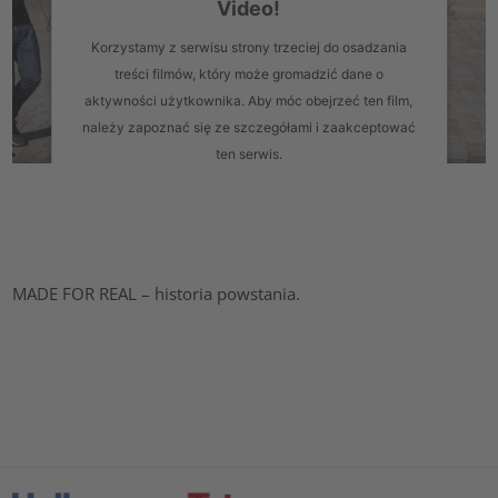
Video!
Korzystamy z serwisu strony trzeciej do osadzania
treści filmów, który może gromadzić dane o
aktywności użytkownika. Aby móc obejrzeć ten film,
należy zapoznać się ze szczegółami i zaakceptować
ten serwis.
Więcej informacji
Zaakceptuj
MADE FOR REAL – historia powstania.
powered by
Usercentrics Consent Management Platform