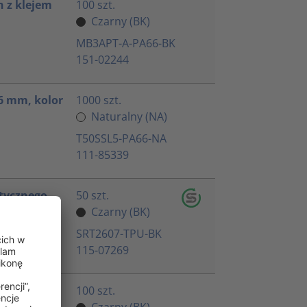
 z klejem
100 szt.
Czarny (BK)
MB3APT-A-PA66-BK
151-02244
6 mm, kolor
1000 szt.
Naturalny (NA)
T50SSL5-PA66-NA
111-85339
tycznego
50 szt.
y
Czarny (BK)
SRT2607-TPU-BK
115-07269
100 szt.
Czarny (BK)