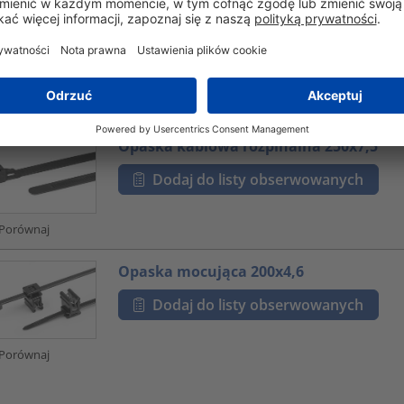
Dodaj do listy obserwowanych
Porównaj
Opaska kablowa rozpinalna 250x7,5
Dodaj do listy obserwowanych
Porównaj
Opaska mocująca 200x4,6
Dodaj do listy obserwowanych
Porównaj