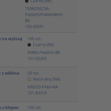
Czarny (BK)
T50ROSEC5A-
PA66HS/PA66HIRHS-
BK
150-40591
y na wyższą
100 szt.
Czarny (BK)
PMB5-PA66HS-BK
151-02255
 z włókna
50 szt.
Naturalny (NA)
KR8/33-PA66-NA
121-83319
 z klejem
100 szt.