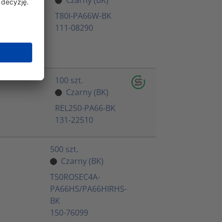
T80I-PA66W-BK
111-08290
100 szt.
Czarny (BK)
REL250-PA66-BK
131-22510
500 szt.
Czarny (BK)
T50ROSEC4A-
PA66HS/PA66HIRHS-
BK
150-76099