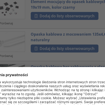
Element mocujący do opasek kablowych
19x19 mm, kolor czarny
Dodaj do listy obserwowanych
Porównaj
Opaska kablowa z mocowaniem 135x4,
naturalny
Dodaj do listy obserwowanych
Porównaj
Opaska kablowa bez ząbkowania z elas
tworzywa TPU 260x7,0 mm, kolor czarn
Dodaj do listy obserwowanych
Porównaj
Opaska kablowa 300x4,7