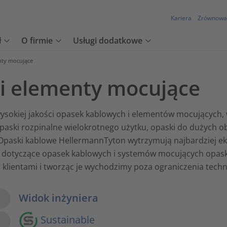
Kariera
Zrównowa
ł
O firmie
Usługi dodatkowe
nty mocujące
i elementy mocujące
sokiej jakości opasek kablowych i elementów mocujących,
paski rozpinalne wielokrotnego użytku, opaski do dużych o
 Opaski kablowe HellermannTyton wytrzymują najbardziej e
ia dotyczące opasek kablowych i systemów mocujących opas
klientami i tworząc je wychodzimy poza ograniczenia techn
w Options
Widok inżyniera
Sustainable