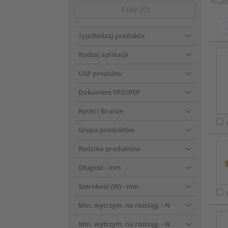
Filtr (
0
)
Typ/Rodzaj produktu
???pr
Rodzaj aplikacji
USP produktu
Dokument EPD/PEP
Rynki i Branże
Grupa produktów
Rodzina produktów
Długość
- mm
Szerokość (W)
- mm
Min. wytrzym. na rozciąg.
- N
Min. wytrzym. na rozciąg.
- N