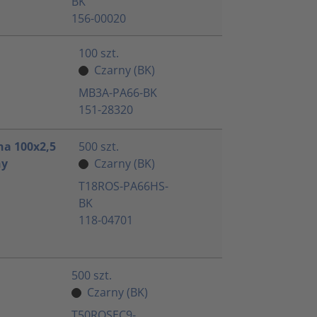
BK
156-00020
100 szt.
Czarny (BK)
MB3A-PA66-BK
151-28320
a 100x2,5
500 szt.
ny
Czarny (BK)
T18ROS-PA66HS-
BK
118-04701
500 szt.
Czarny (BK)
T50ROSEC9-