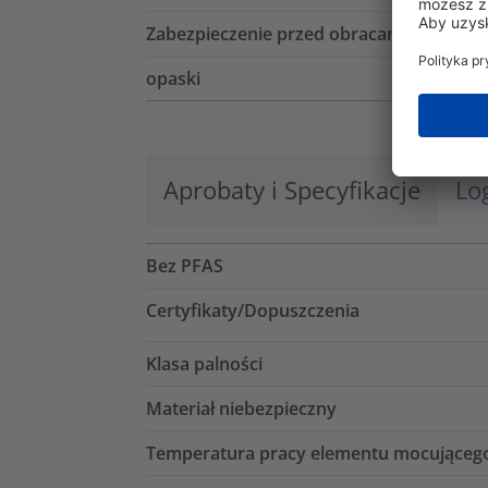
Zabezpieczenie przed obracaniem
opaski
Aprobaty i Specyfikacje
Lo
Bez PFAS
Certyfikaty/Dopuszczenia
Klasa palności
Materiał niebezpieczny
Temperatura pracy elementu mocującego