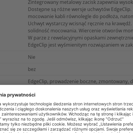
Zintegrowany metalowy zacisk zapewnia wysok
Dostępne są różne wersje uchwytów EdgeClip.
mocowanie kabli równolegle do podłoża, natom
Uchwyt wystarczy wcisnąć ręcznie na krawędź.
solidność mocowania. Wiercenie otworów monta
W parze z rewelacyjnymi opaskami zewnętrzni
EdgeClip jest wyśmienitym rozwiązaniem w z
Nie
bez
EdgeClip, prowadzenie boczne, zmontowany, 
Seria EdgeClip, 1.0-3.0 mm, prowadzenie bocz
T50ROSEC5B
0.002749
kg
Zewnętrznie ząbkowane