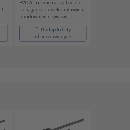
EVO7i - ręczne narzędzie do
Pneumatyczne
ch,
zaciągania opasek kablowych,
montażowe w 
obudowa tworzywowa
tworzywa szt
Dodaj do listy
Doda
obserwowanych
obser