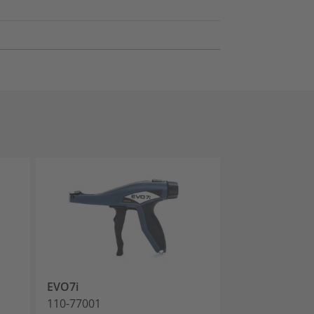
EVO7i
MK7P
110-77001
110-07100