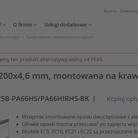
Kariera
Zrównowa
ł
O firmie
Usługi dodatkowe
nty mocujące
>
Opaski kablowe z elementami mocującymi
jemy ten produkt alternatywą wolną od PFAS.
200x4,6 mm, montowana na krawę
C5B-PA66HS/PA66HIRHS-BK
|
Kopiuj opi
Wstępnie zmontowane opaski dwuczęściowe z e
Główkę opaski można przesuwać po zapięciu wiąz
Modele EC9, EC10, EC21 i EC22 są przeznaczone d