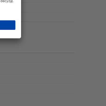
(PA66HS)