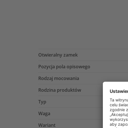
Otwieralny zamek
Pozycja pola opisowego
Rodzaj mocowania
Rodzina produktów
Typ
Waga
Wariant