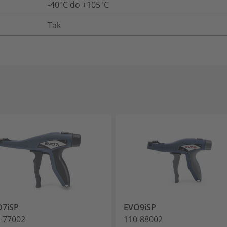
-40°C do +105°C
Tak
O7iSP
EVO9iSP
-77002
110-88002