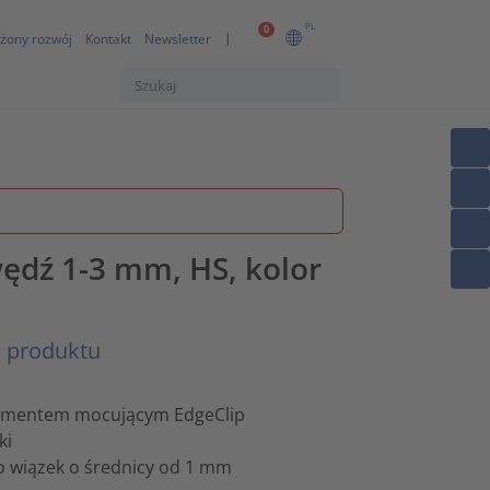
PL
0
żony rozwój
Kontakt
Newsletter
dź 1-3 mm, HS, kolor
s produktu
lementem mocującym EdgeClip
ki
o wiązek o średnicy od 1 mm