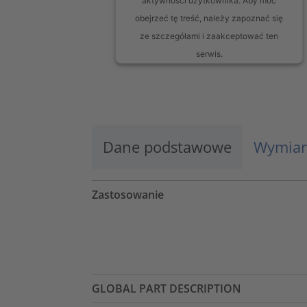
obejrzeć tę treść, należy zapoznać się
ze szczegółami i zaakceptować ten
serwis.
Więcej informacji
Zaakceptuj
Dane podstawowe
Wymiar
powered by
Usercentrics Consent
Management Platform
Zastosowanie
GLOBAL PART DESCRIPTION