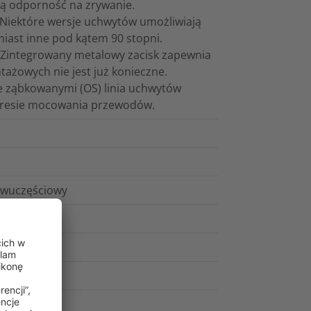
ą odporność na zrywanie.
 Niektóre wersje uchwytów umożliwiają
iast inne pod kątem 90 stopni.
 Zintegrowany metalowy zacisk zapewnia
żowych nie jest już konieczne.
e ząbkowanymi (OS) linia uchwytów
akresie mocowania przewodów.
dwuczęściowy
ne