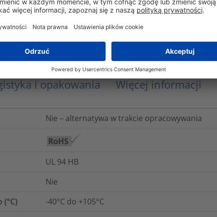
YES
Poliamid 6.6 odporny na wyższą temperaturę 
gistyka i opakowania
Więcej informacji
Nie – alternatywa w trakcie opracowywania
UL 94 HB
Nie
 (°C)
-40°C do +105°C