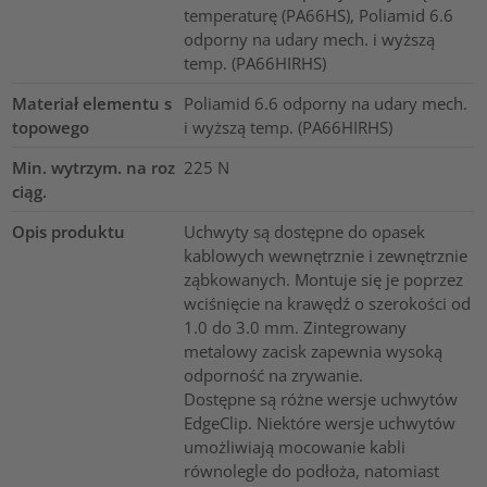
temperaturę (PA66HS), Poliamid 6.6
odporny na udary mech. i wyższą
temp. (PA66HIRHS)
Materiał elementu s
Poliamid 6.6 odporny na udary mech.
topowego
i wyższą temp. (PA66HIRHS)
Min. wytrzym. na roz
225
N
ciąg.
Opis produktu
Uchwyty są dostępne do opasek
kablowych wewnętrznie i zewnętrznie
ząbkowanych. Montuje się je poprzez
wciśnięcie na krawędź o szerokości od
1.0 do 3.0 mm. Zintegrowany
metalowy zacisk zapewnia wysoką
odporność na zrywanie.
Dostępne są różne wersje uchwytów
EdgeClip. Niektóre wersje uchwytów
umożliwiają mocowanie kabli
równolegle do podłoża, natomiast