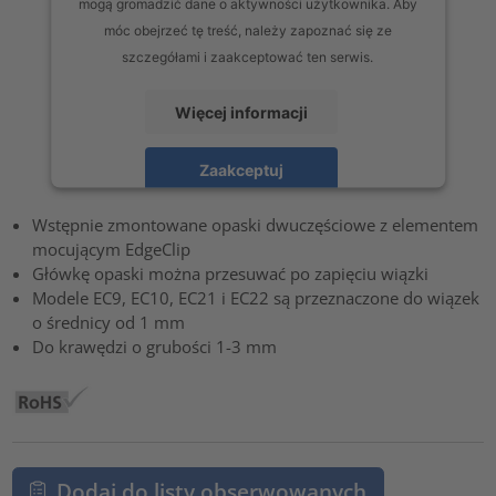
mogą gromadzić dane o aktywności użytkownika. Aby
móc obejrzeć tę treść, należy zapoznać się ze
szczegółami i zaakceptować ten serwis.
Więcej informacji
Zaakceptuj
powered by
Usercentrics Consent Management Platform
Wstępnie zmontowane opaski dwuczęściowe z elementem
mocującym EdgeClip
Główkę opaski można przesuwać po zapięciu wiązki
Modele EC9, EC10, EC21 i EC22 są przeznaczone do wiązek
o średnicy od 1 mm
Do krawędzi o grubości 1-3 mm
Dodaj do listy obserwowanych