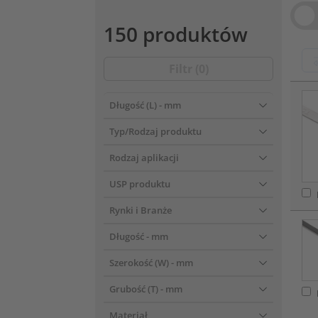
Vie
150 produktów
Filtr (
0
)
???pr
Długość (L)
- mm
Typ/Rodzaj produktu
Rodzaj aplikacji
USP produktu
Rynki i Branże
Długość
- mm
Szerokość (W)
- mm
Grubość (T)
- mm
Materiał