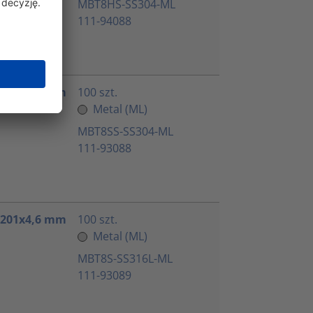
MBT8HS-SS304-ML
111-94088
 201x4,6 mm
100 szt.
Metal (ML)
MBT8SS-SS304-ML
111-93088
 201x4,6 mm
100 szt.
Metal (ML)
MBT8S-SS316L-ML
111-93089