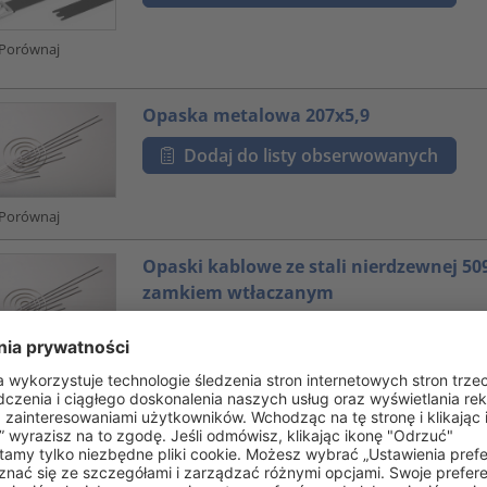
Porównaj
Opaska metalowa 207x5,9
Dodaj do listy obserwowanych
Porównaj
Opaski kablowe ze stali nierdzewnej 50
zamkiem wtłaczanym
Dodaj do listy obserwowanych
Porównaj
Opaska kablowa z zamkiem kulkowym
Dodaj do listy obserwowanych