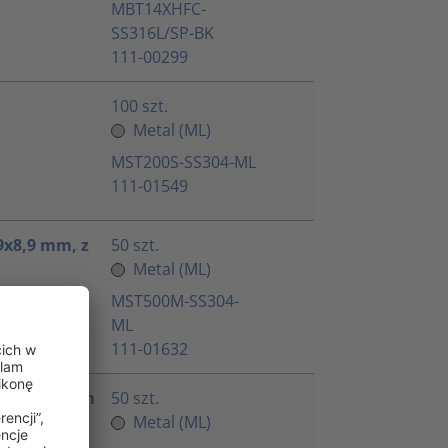
MBT14XHFC-
SS316L/SP-BK
111-00299
100 szt.
Metal (ML)
MST200S-SS304-ML
111-01549
9x8,9 mm, z
50 szt.
Metal (ML)
MST500M-SS304-
ML
111-01632
 201x7,9 mm
50 szt.
Metal (ML)