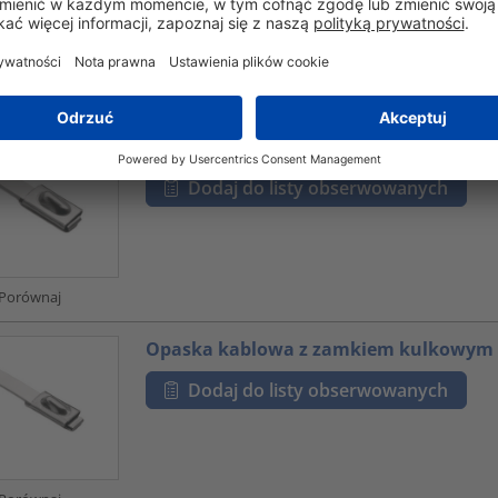
Porównaj
Opaska kablowa z zamkiem kulkowym
Dodaj do listy obserwowanych
Porównaj
Opaska kablowa z zamkiem kulkowym
Dodaj do listy obserwowanych