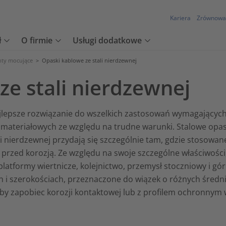
Kariera
Zrównowa
ł
O firmie
Usługi dodatkowe
nty mocujące
>
Opaski kablowe ze stali nierdzewnej
ze stali nierdzewnej
ajlepsze rozwiązanie do wszelkich zastosowań wymagających
 materiałowych ze względu na trudne warunki. Stalowe opas
i nierdzewnej przydają się szczególnie tam, gdzie stosowa
e przed korozją. Ze względu na swoje szczególne właściwośc
platformy wiertnicze, kolejnictwo, przemysł stoczniowy i gó
ch i szerokościach, przeznaczone do wiązek o różnych średni
 aby zapobiec korozji kontaktowej lub z profilem ochronnym 