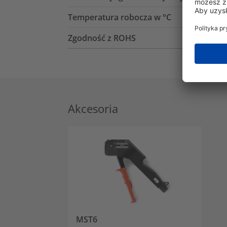
Temperatura robocza w °C
Zgodność z ROHS
Akcesoria
MST6