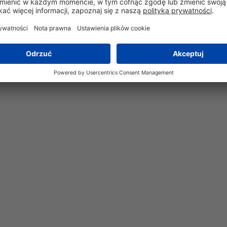
-80°C do +538°C
Tak