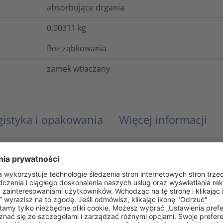
absorbujące drgania
0.00311
kg
Bez ząbkowania
zamek wtłaczany
gistyka i opakowania
Więcej informacji
Tak
Nie
Tak