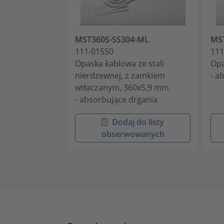
MST360S-SS304-ML
MS
111-01550
111
Opaska kablowa ze stali
Opa
nierdzewnej, z zamkiem
- a
wtłaczanym, 360x5,9 mm
- absorbujące drgania
Dodaj do listy
obserwowanych