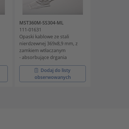
MST360M-SS304-ML
MST500M-SS3
111-01631
111-01632
Opaski kablowe ze stali
Opaski kablowe
nierdzewnej 369x8,9 mm, z
nierdzewnej 5
zamkiem wtłaczanym
zamkiem wtła
- absorbujące drgania
- absorbujące 
Dodaj do listy
Doda
obserwowanych
obser