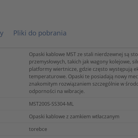
y
Pliki do pobrania
Opaski kablowe MST ze stali nierdzewnej są s
przemysłowych, takich jak wagony kolejowe, sil
platformy wiertnicze, gdzie często występują 
temperaturowe. Opaski te posiadają nowy me
znakomitym rozwiązaniem szczególnie w środo
odporności na wibracje.
MST200S-SS304-ML
Opaski kablowe z zamkiem wtłaczanym
torebce