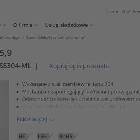
Kariera
Zrównowa
ł
O firmie
Usługi dodatkowe
nty mocujące
>
Opaski kablowe ze stali nierdzewnej
5,9
-SS304-ML
|
Kopiuj opis produktu
Wykonane z stali nierdzewnej typu 304
Mechanizm zapobiegający luzowaniu po związani
Odporność na korozję i działanie warunków atmo
Znacząco zwiększona odporność na wibracje
Pokaż więcej