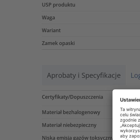
USP produktu
Waga
Wariant
Zamek opaski
Aprobaty i Specyfikacje
Lo
Certyfikaty/Dopuszczenia
Materiał bezhalogenowy
Materiał niebezpieczny
Niska emisja gazów toksycznych (LFH)