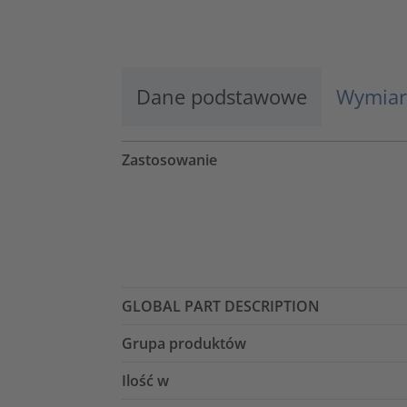
Więcej informacji
Zaakceptuj
Dane podstawowe
Wymiar
powered by
Usercentrics Consent
Management Platform
Zastosowanie
GLOBAL PART DESCRIPTION
Grupa produktów
Ilość w