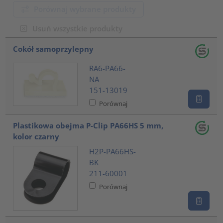
Porównaj wybrane produkty
Usuń wszystkie produkty
???product.list.title???
Cokół samoprzylepny
RA6-PA66-
NA
151-13019
Porównaj
Plastikowa obejma P-Clip PA66HS 5 mm,
kolor czarny
H2P-PA66HS-
BK
211-60001
Porównaj