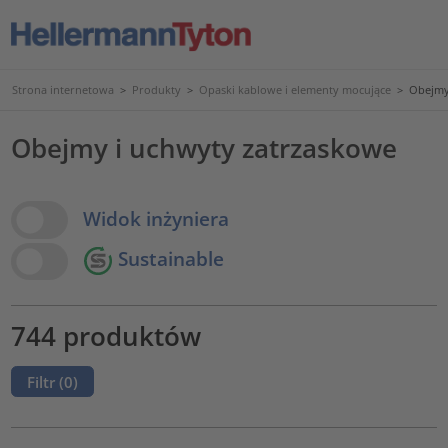
Strona internetowa
>
Produkty
>
Opaski kablowe i elementy mocujące
>
Obejmy
Obejmy i uchwyty zatrzaskowe
View Options
Widok inżyniera
Sustainable
744 produktów
Filtr (
0
)