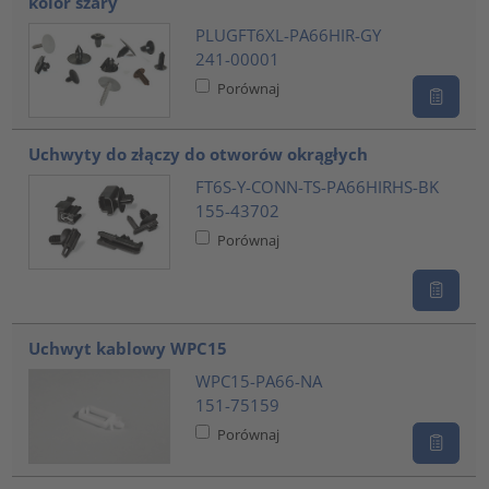
kolor szary
PLUGFT6XL-PA66HIR-GY
241-00001
Porównaj
Uchwyty do złączy do otworów okrągłych
FT6S-Y-CONN-TS-PA66HIRHS-BK
155-43702
Porównaj
Uchwyt kablowy WPC15
WPC15-PA66-NA
151-75159
Porównaj