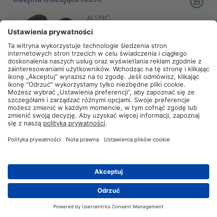
ALU9C-
AL/CR-BK
211-15090
Porównaj
Cokół mocujący TY8H1
TY8H1-PA66-
NA
151-22819
Porównaj
Uchwyt do przew. płaskich
FKH30-PA66HIR-BK
151-16300
Porównaj
Kontakt