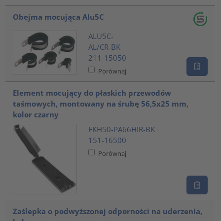
Obejma mocująca Alu5C
ALU5C-
AL/CR-BK
211-15050
Porównaj
Element mocujący do płaskich przewodów
taśmowych, montowany na śrubę 56,5x25 mm,
kolor czarny
FKH50-PA66HIR-BK
151-16500
Porównaj
Zaślepka o podwyższonej odporności na uderzenia,