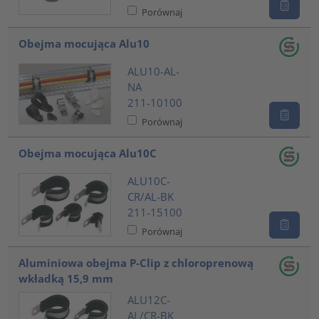
Porównaj
Obejma mocująca Alu10
ALU10-AL-
NA
211-10100
Porównaj
Obejma mocująca Alu10C
ALU10C-
CR/AL-BK
211-15100
Porównaj
Aluminiowa obejma P-Clip z chloroprenową
wkładką 15,9 mm
ALU12C-
AL/CR-BK