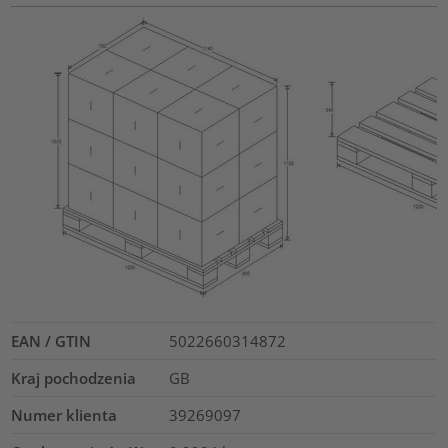
EAN / GTIN
5022660314872
Kraj pochodzenia
GB
Numer klienta
39269097