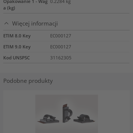
Opakowanie 1 - Wag
0.2284
kg
a (kg)
Więcej informacji
ETIM 8.0 Key
EC000127
ETIM 9.0 Key
EC000127
Kod UNSPSC
31162305
Podobne produkty