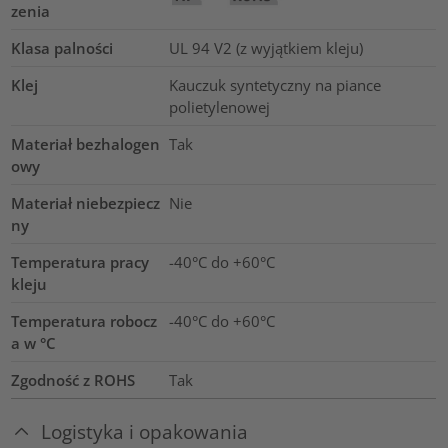
zenia
Klasa palności
UL 94 V2 (z wyjątkiem kleju)
Klej
Kauczuk syntetyczny na piance
polietylenowej
Materiał bezhalogen
Tak
owy
Materiał niebezpiecz
Nie
ny
Temperatura pracy
-40°C do +60°C
kleju
Temperatura robocz
-40°C do +60°C
a w °C
Zgodność z ROHS
Tak
Logistyka i opakowania