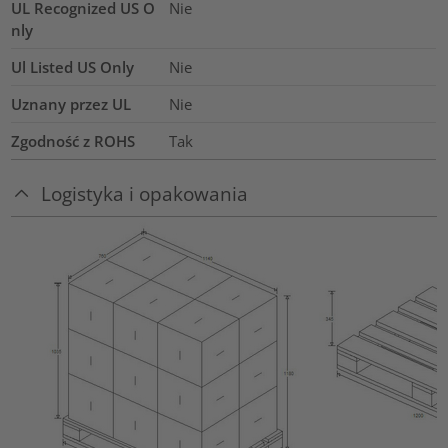
UL Recognized US O
Nie
nly
Ul Listed US Only
Nie
Uznany przez UL
Nie
Zgodność z ROHS
Tak
Logistyka i opakowania