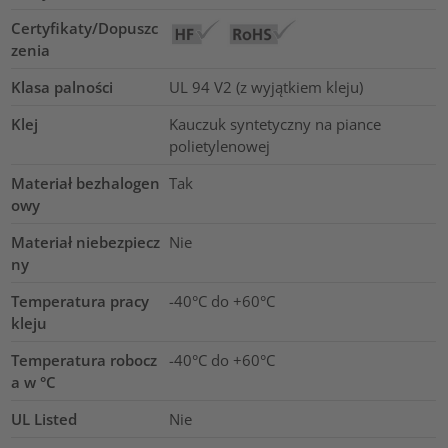
Certyfikaty/Dopuszc
zenia
Klasa palności
UL 94 V2 (z wyjątkiem kleju)
Klej
Kauczuk syntetyczny na piance
polietylenowej
Materiał bezhalogen
Tak
owy
Materiał niebezpiecz
Nie
ny
Temperatura pracy
-40°C do +60°C
kleju
Temperatura robocz
-40°C do +60°C
a w °C
UL Listed
Nie