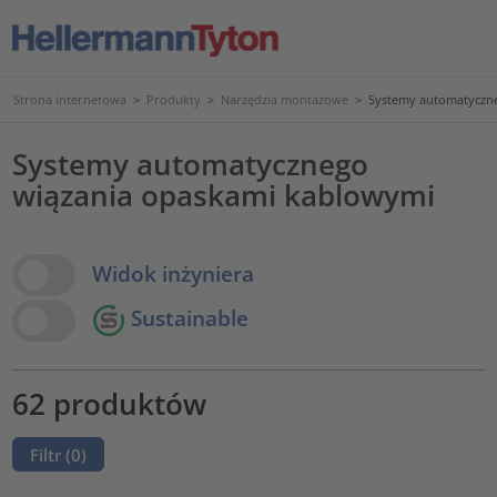
Strona internetowa
>
Produkty
>
Narzędzia montażowe
>
Systemy automatyczn
Systemy automatycznego
wiązania opaskami kablowymi
View Options
Widok inżyniera
Sustainable
62 produktów
Filtr (
0
)