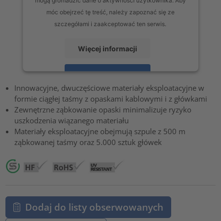
móc obejrzeć tę treść, należy zapoznać się ze
szczegółami i zaakceptować ten serwis.
Więcej informacji
Zaakceptuj
Innowacyjne, dwuczęściowe materiały eksploatacyjne w
powered by
Usercentrics Consent Management Platform
formie ciągłej taśmy z opaskami kablowymi i z główkami
Zewnętrzne ząbkowanie opaski minimalizuje ryzyko
uszkodzenia wiązanego materiału
Materiały eksploatacyjne obejmują szpule z 500 m
ząbkowanej taśmy oraz 5.000 sztuk główek
Dodaj do listy obserwowanych