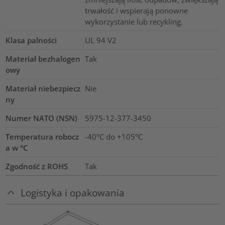
trwałość i wspierają ponowne
wykorzystanie lub recykling.
Klasa palności
UL 94 V2
Materiał bezhalogen
Tak
owy
Materiał niebezpiecz
Nie
ny
Numer NATO (NSN)
5975-12-377-3450
Temperatura robocz
-40°C do +105°C
a w °C
Zgodność z ROHS
Tak
Logistyka i opakowania