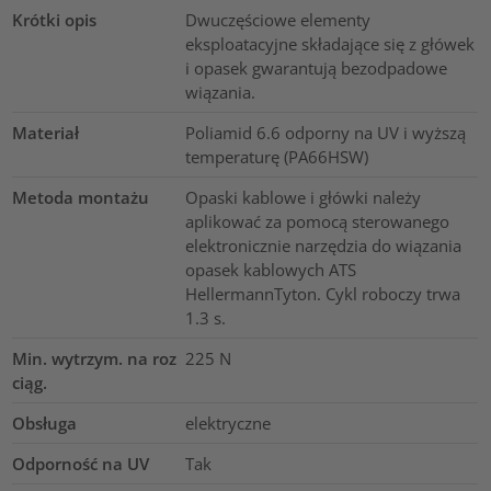
Krótki opis
Dwuczęściowe elementy
eksploatacyjne składające się z główek
i opasek gwarantują bezodpadowe
wiązania.
Materiał
Poliamid 6.6 odporny na UV i wyższą
temperaturę (PA66HSW)
Metoda montażu
Opaski kablowe i główki należy
aplikować za pomocą sterowanego
elektronicznie narzędzia do wiązania
opasek kablowych ATS
HellermannTyton. Cykl roboczy trwa
1.3 s.
Min. wytrzym. na roz
225
N
ciąg.
Obsługa
elektryczne
Odporność na UV
Tak