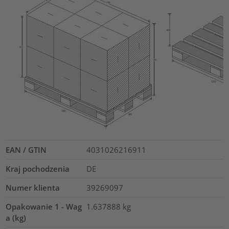
EAN / GTIN
4031026216911
Kraj pochodzenia
DE
Numer klienta
39269097
Opakowanie 1 - Wag
1.637888
kg
a (kg)