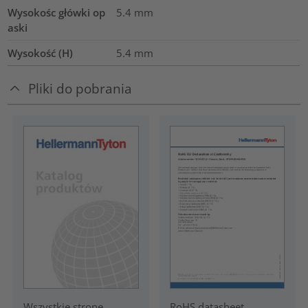
Wysokośc główki op
5.4
mm
aski
Wysokość (H)
5.4
mm
Pliki do pobrania
RoHS datasheet
Wszystkie strone