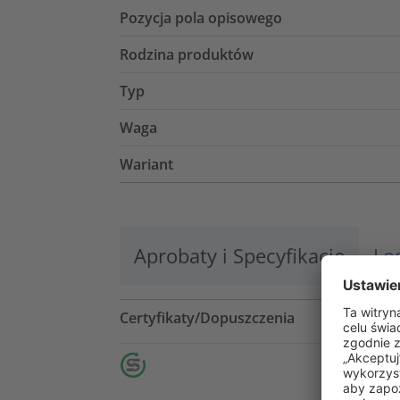
Pozycja pola opisowego
Rodzina produktów
Typ
Waga
Wariant
Aprobaty i Specyfikacje
Lo
Certyfikaty/Dopuszczenia