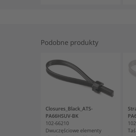
Podobne produkty
Closures_Black_ATS-
Str
PA66HSUV-BK
PA
102-66210
102
Dwuczęściowe elementy
Taś