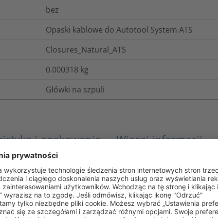
bez
Opaski kablowe do Autotool System ATS
Closures_Natural_ATS
0.000318
kg
Główki na szpuli
gistyka i opakowania
Więcej informacji
Produkty z kategorii Source są wytwarzane z 
recyklingu odpadów lub ze środowisk morskic