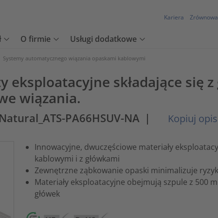
Kariera
Zrównowa
ł
O firmie
Usługi dodatkowe
>
Systemy automatycznego wiązania opaskami kablowymi
eksploatacyjne składające się z
we wiązania.
_Natural_ATS-PA66HSUV-NA
|
Kopiuj opi
Innowacyjne, dwuczęściowe materiały eksploatacy
kablowymi i z główkami
Zewnętrzne ząbkowanie opaski minimalizuje ryzy
Materiały eksploatacyjne obejmują szpule z 500 
główek