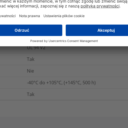
roślinnych lub wykorzystujących materiały o ni
HellermannTyton oferuje również rozwiązania p
konstrukcji zmniejszają ilość odpadów i wspi
Zrównoważone projektowanie koncentruje się 
świadomie zmniejszają ilość odpadów, zwiększ
wykorzystanie lub recykling.
UL 94 V2
Tak
Nie
-40°C do +105°C, (+145°C, 500 h)
Tak