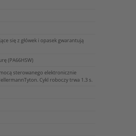
ące się z główek i opasek gwarantują
turę (PA66HSW)
pomocą sterowanego elektronicznie
llermannTyton. Cykl roboczy trwa 1.3 s.