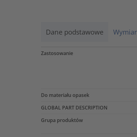
Więcej informacji
Zaakceptuj
Dane podstawowe
Wymiar
powered by
Usercentrics Consent
Management Platform
Zastosowanie
Do materiału opasek
GLOBAL PART DESCRIPTION
Grupa produktów