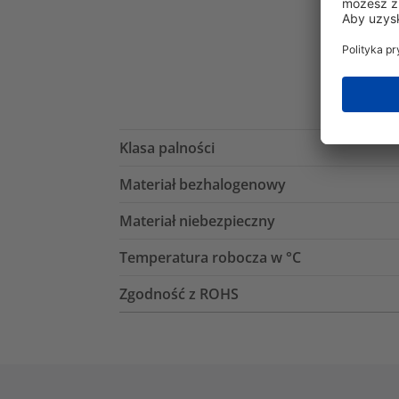
Klasa palności
Materiał bezhalogenowy
Materiał niebezpieczny
Temperatura robocza w °C
Zgodność z ROHS