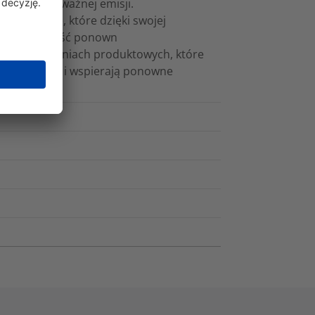
ższej równoważnej emisji.
roduktowe, które dzięki swojej
erają możliwość ponown
na rozwiązaniach produktowych, które
ają trwałość i wspierają ponowne