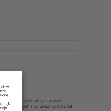
tworzyw sztucznych pozyskiwanych z
h, pochodzących z odnawialnych źródeł