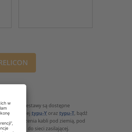
 RELICON
przecznie. Zestawy są dostępne
z rozgałęźnej
typu-Y
oraz
typu-T
, bądź
ane do łączenia kabli pod ziemią, pod
ia budynku do sieci zasilającej.