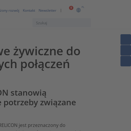
PL
0
żony rozwój
Kontakt
Newsletter
e żywiczne do
ch połączeń
ON stanowią
 potrzeby związane
RELICON jest przeznaczony do