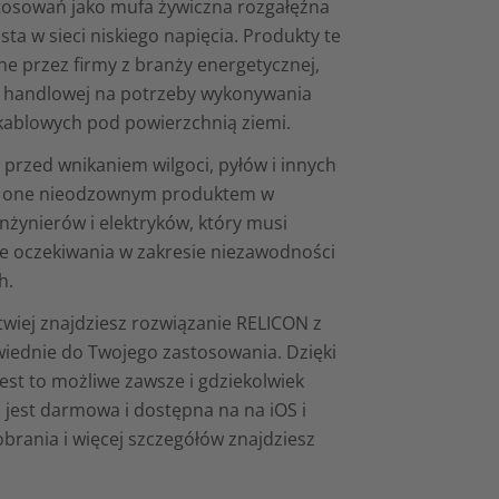
tosowań jako mufa żywiczna rozgałęźna
ta w sieci niskiego napięcia. Produkty te
ne przez firmy z branży energetycznej,
 handlowej na potrzeby wykonywania
i kablowych pod powierzchnią ziemi.
 przed wnikaniem wilgoci, pyłów i innych
Są one nieodzownym produktem w
nżynierów i elektryków, który musi
ie oczekiwania w zakresie niezawodności
h.
atwiej znajdziesz rozwiązanie RELICON z
wiednie do Twojego zastosowania. Dzięki
est to możliwe zawsze i gdziekolwiek
a jest darmowa i dostępna na na iOS i
obrania i więcej szczegółów znajdziesz