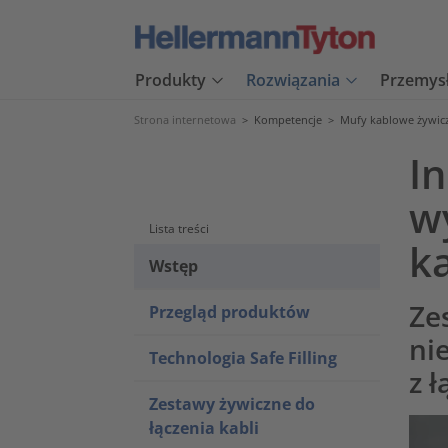
Produkty
Rozwiązania
Przemys
Strona internetowa
>
Kompetencje
>
Mufy kablowe żywic
I
w
Lista treści
k
Wstęp
Ze
Przegląd produktów
ni
Technologia Safe Filling
z 
Zestawy żywiczne do
łączenia kabli