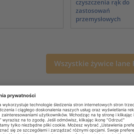
czyszczenia rąk do
zastosowań
przemysłowych
Wszystkie żywice lane
 kablowe żywiczne RELICON są wodoszczelne wzdłużnie i po
żnych rozmiarach w wersjach: przelotowej prostej
typu-I
ora
ozgałęźnej równoległej typu-PA
.
Mogą one być wykorzystyw
lub w kanałach instalacyjnych, na przykład w celu podłączen