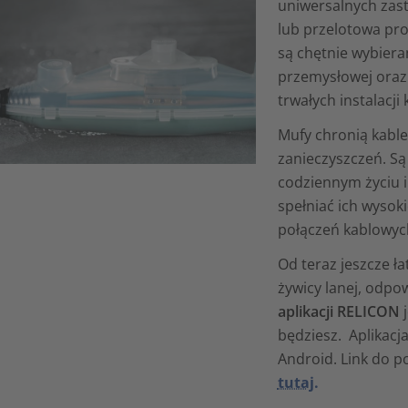
uniwersalnych zas
lub przelotowa pros
są chętnie wybiera
przemysłowej oraz
trwałych instalacj
Mufy chronią kable
zanieczyszczeń. 
codziennym życiu i
spełniać ich wysok
połączeń kablowyc
Od teraz jeszcze ł
żywicy lanej, odpo
aplikacji RELICON
j
będziesz. Aplikacj
Android. Link do p
tutaj.