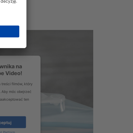
wnika na
e Video!
treści filmów, który
. Aby móc obejrzeć
 zaakceptować ten
ceptuj
t Platform