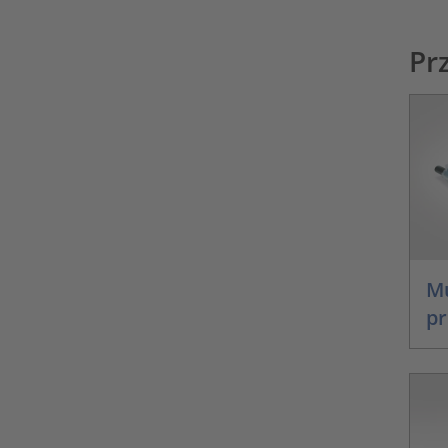
Pr
Mu
pr