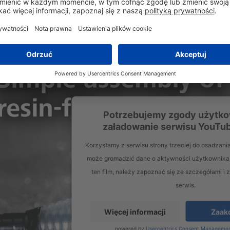
Potrzebujemy zgody użytko
załadowanie serwisu YouTub
Korzystamy z serwisu strony trzeciej do osadzania 
może gromadzić dane o aktywności użytkownika
ten film, należy zapoznać się ze szczegółami i
serwis.
Więcej informacji
Zaak
powered by
Usercentrics Consent Managemen