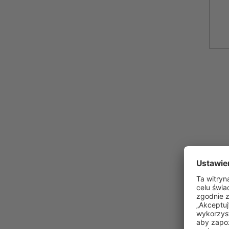
Mufy
w ró
też
r
wodą 