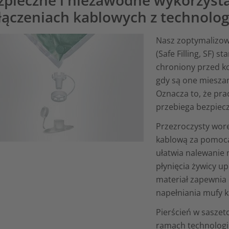
łączeniach kablowych z technolog
Nasz zoptymalizow
(Safe Filling, SF) s
chroniony przed ko
gdy są one mieszan
Oznacza to, że pra
przebiega bezpieczn
Przezroczysty wore
kablową za pomocą
ułatwia nalewanie 
płynięcia żywicy u
materiał zapewnia
napełniania mufy k
Pierścień w saszet
ramach technologi