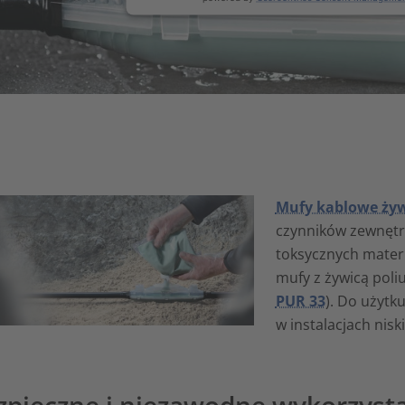
Mufy kablowe ży
czynników zewnętrz
toksycznych mater
mufy z żywicą pol
PUR 33
). Do użytk
w instalacjach nisk
zpieczne i niezawodne wykorzysta