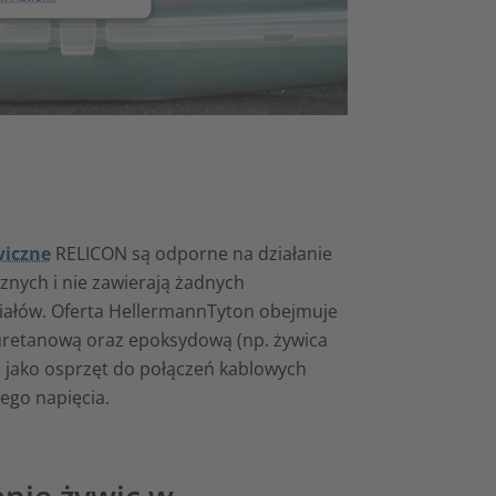
wiczne
RELICON są odporne na działanie
nych i nie zawierają żadnych
iałów. Oferta HellermannTyton obejmuje
iuretanową oraz epoksydową (np. żywica
u jako osprzęt do połączeń kablowych
iego napięcia.
nie żywic w