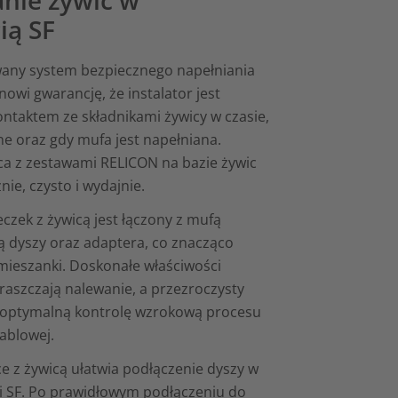
ią SF
any system bezpiecznego napełniania
tanowi gwarancję, że instalator jest
ntaktem ze składnikami żywicy w czasie,
e oraz gdy mufa jest napełniana.
ca z zestawami RELICON na bazie żywic
ie, czysto i wydajnie.
czek z żywicą jest łączony z mufą
 dyszy oraz adaptera, co znacząco
mieszanki. Doskonałe właściwości
praszczają nalewanie, a przezroczysty
 optymalną kontrolę wzrokową procesu
ablowej.
ce z żywicą ułatwia podłączenie dyszy w
i SF. Po prawidłowym podłączeniu do