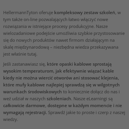
HellermannTyton oferuje
kompleksowy zestaw szkoleń
, w
tym także on-line pozwalających łatwo włączyć nowe
rozwiązania w istniejące procesy produkcyjne. Nasze
wielozadaniowe podejście umożliwia szybkie przystosowanie
się do nowych produktów nawet firmom działającym na
skalę międzynarodową – niezbędna wiedza przekazywana
jest właśnie tutaj.
Jeśli zastanawiasz się,
które opaski kablowe sprostają
wysokim temperaturom
,
jak efektywnie wiązać kable
kiedy nie można wiercić otworów ani stosować klejenia,
które mufy kablowe najlepiej sprawdzą się w wilgotnych
warunkach środowiskowych
to koniecznie dołącz do nas i
weź udział w naszych
szkoleniach
. Nasze eLearningi są
całkowicie darmowe
,
dostępne w każdym momencie i nie
wymagają rejestracji.
Sprawdź jakie to proste i czerp z naszej
wiedzy.