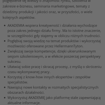
pogłębienie tej wiedzy o znajomość rynku, szkolenia w
zakresie e-biznesu, seminaria marketingowe, tematy z
dziedziny produkcji i jakości oraz, w przyszłości, o wiele
kolejnych aspektów.
AKADEMIA wspiera kreatywność i działania wychodzące
poza zakres jednego działu firmy. Ma to istotne znaczenie,
w szczególności gdy stajemy w obliczu różnych trudności.
Pogłębiaj swoją wiedzę na temat produktów i wykorzystaj
możliwości oferowane przez HellermannTyton.
Zwiększaj swoje kompetencje, dzięki ukierunkowanym
sesjom szkoleniowym, a w efekcie poszerzaj perspektywy
sukcesu.
Ułatwiaj sobie pracę i skracaj procesy, z myślą o skróceniu
czasu wykonywanej pracy.
Korzystaj z know-how innych ekspertów i zespołów
specjalistów.
Nawiązuj nowe kontakty w rozmaitych specjalistycznych
obszarach działalności.
Wykorzystuj AKADEMIĘ jako platformę stale zapewniającą
aktualne informacje.