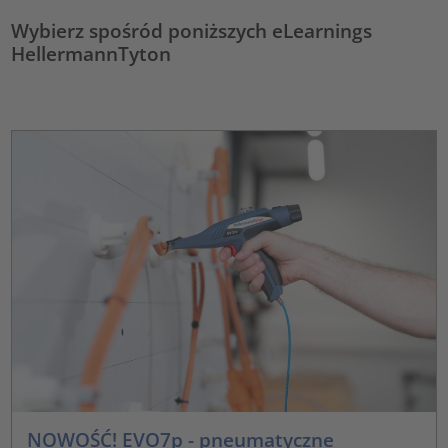
Wybierz spośród poniższych eLearnings
HellermannTyton
NOWOŚĆ! EVO7p - pneumatyczne