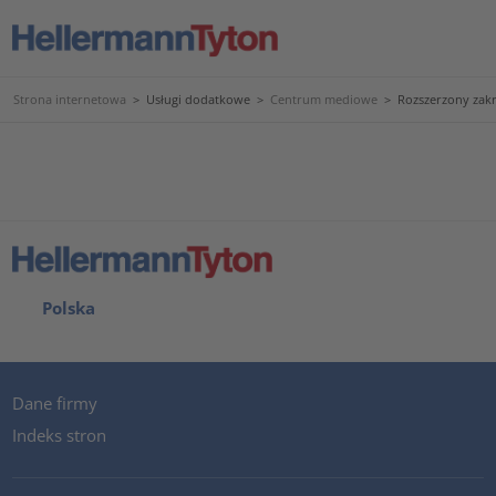
Strona internetowa
>
Usługi dodatkowe
>
Centrum mediowe
>
Rozszerzony zak
Polska
Dane firmy
Indeks stron