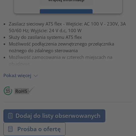
Zaakceptuj
Zasilacz sieciowy ATS flex - Wejście: AC 100 V - 230V, 3A
powered by
Usercentrics Consent Management Platform
50/60 Hz; Wyjście: 24 V d.c, 100 W
Służy do zasilania systemu ATS flex
Możliwość podłączenia zewnętrznego przełącznika
nożnego do zdalnego sterowania
Możliwość zamocowania w czterech miejscach na
obudowie
Pokaż więcej
Dodaj do listy obserwowanych
Prośba o ofertę