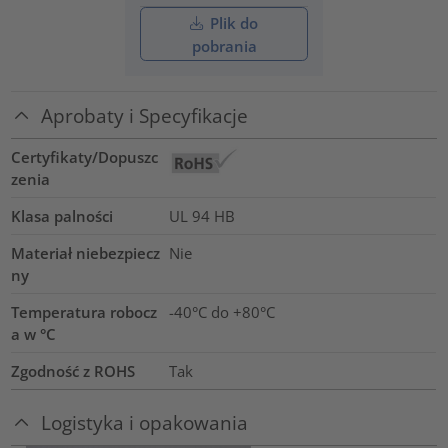
Plik do
pobrania
Aprobaty i Specyfikacje
Certyfikaty/Dopuszc
zenia
Klasa palności
UL 94 HB
Materiał niebezpiecz
Nie
ny
Temperatura robocz
-40°C do +80°C
a w °C
Zgodność z ROHS
Tak
Logistyka i opakowania