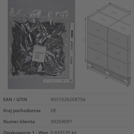
EAN / GTIN
4031026208756
Kraj pochodzenia
DE
Numer klienta
39269097
Opakowanie 1 - Wag
0.693135
kg