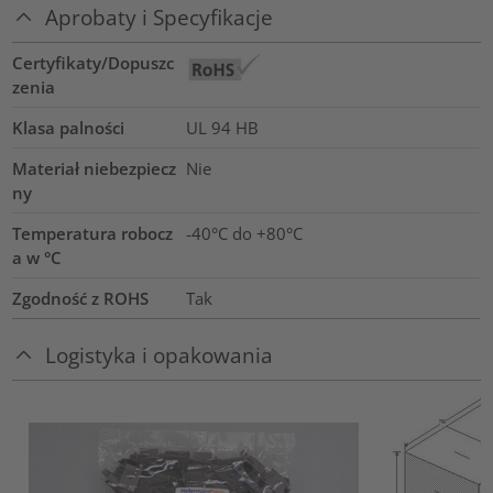
Aprobaty i Specyfikacje
Certyfikaty/Dopuszc
zenia
Klasa palności
UL 94 HB
Materiał niebezpiecz
Nie
ny
Temperatura robocz
-40°C do +80°C
a w °C
Zgodność z ROHS
Tak
Logistyka i opakowania