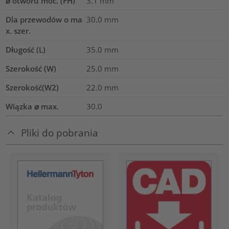
⌀ otworu moc. (FH)
3.1 mm
Dla przewodów o ma
30.0
mm
x. szer.
Długość (L)
35.0
mm
Szerokość (W)
25.0
mm
Szerokość(W2)
22.0
mm
Wiązka ⌀ max.
30.0
Pliki do pobrania