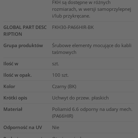
FKH są dostępne w różnych
rozmiarach, w wersji samoprzylepnej
i/lub przykręcane.
GLOBAL PART DESC
FKH30-PA66HIR-BK
RIPTION
Grupa produktów
Śrubowe elementy mocujące do kabli
taśmowych
Ilość w
szt.
Ilość w opak.
100
szt.
Kolor
Czarny (BK)
Krótki opis
Uchwyt do przew. płaskich
Materiał
Poliamid 6.6 odporny na udary mech.
(PA66HIR)
Odporność na UV
Nie