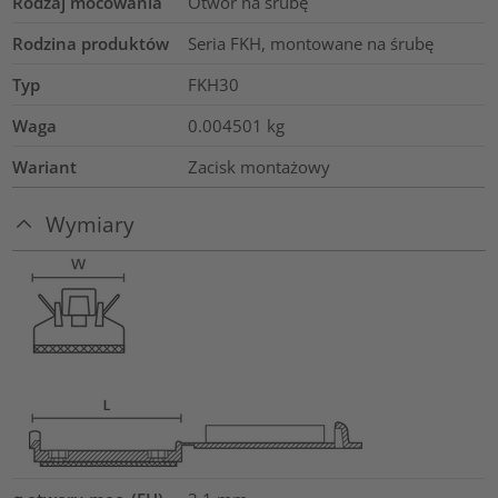
Rodzaj mocowania
Otwór na śrubę
Rodzina produktów
Seria FKH, montowane na śrubę
Typ
FKH30
Waga
0.004501
kg
Wariant
Zacisk montażowy
Wymiary