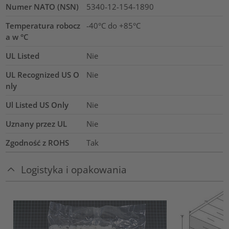
Numer NATO (NSN)
5340-12-154-1890
Temperatura robocz
-40°C do +85°C
a w °C
UL Listed
Nie
UL Recognized US O
Nie
nly
Ul Listed US Only
Nie
Uznany przez UL
Nie
Zgodność z ROHS
Tak
Logistyka i opakowania