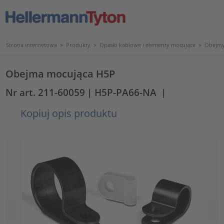
Strona internetowa
>
Produkty
>
Opaski kablowe i elementy mocujące
>
Obejmy
Obejma mocująca H5P
Nr art. 211-60059
| H5P-PA66-NA
|
Kopiuj opis produktu