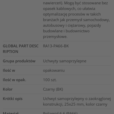
nawierceń). Mogą być stosowane bez
opasek kablowych, co ułatwia
optymalizację procesów w takich
branżach jak przemysł samochodowy,
autobusowy i ciężarowy, pojazdy
budowlane i budownictwo
przemysłowe.
GLOBAL PART DESC
RA13-PA66-BK
RIPTION
Grupa produktów
Uchwyty samoprzylepne
Ilość w
opakowaniu
Ilość w opak.
100
szt.
Kolor
Czarny (BK)
Krótki opis
Uchwyt samoprzylepny o zaokrąglonej
konstrukcji, 25x25 mm, kolor czarny
Materiał
Poliamid 6.6 (PA66)