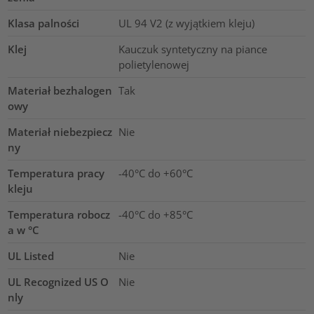
Klasa palności
UL 94 V2 (z wyjątkiem kleju)
Klej
Kauczuk syntetyczny na piance
polietylenowej
Materiał bezhalogen
Tak
owy
Materiał niebezpiecz
Nie
ny
Temperatura pracy
-40°C do +60°C
kleju
Temperatura robocz
-40°C do +85°C
a w °C
UL Listed
Nie
UL Recognized US O
Nie
nly