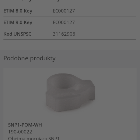
ETIM 8.0 Key
EC000127
ETIM 9.0 Key
EC000127
Kod UNSPSC
31162906
Podobne produkty
SNP1-POM-WH
190-00022
Obejma mocująca SNP1