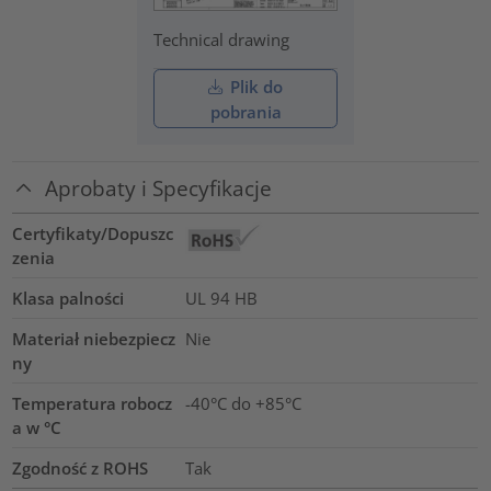
Technical drawing
Plik do
pobrania
Aprobaty i Specyfikacje
Certyfikaty/Dopuszc
zenia
Klasa palności
UL 94 HB
Materiał niebezpiecz
Nie
ny
Temperatura robocz
-40°C do +85°C
a w °C
Zgodność z ROHS
Tak