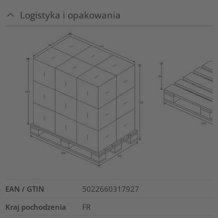
Logistyka i opakowania
EAN / GTIN
5022660317927
Kraj pochodzenia
FR