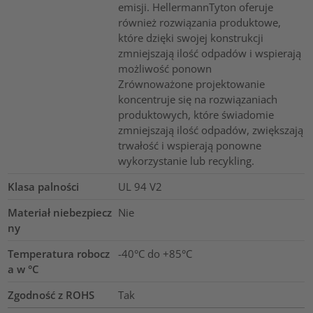
emisji. HellermannTyton oferuje
również rozwiązania produktowe,
które dzięki swojej konstrukcji
zmniejszają ilość odpadów i wspierają
możliwość ponown
Zrównoważone projektowanie
koncentruje się na rozwiązaniach
produktowych, które świadomie
zmniejszają ilość odpadów, zwiększają
trwałość i wspierają ponowne
wykorzystanie lub recykling.
Klasa palności
UL 94 V2
Materiał niebezpiecz
Nie
ny
Temperatura robocz
-40°C do +85°C
a w °C
Zgodność z ROHS
Tak