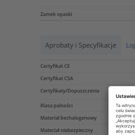
Zamek opaski
Aprobaty i Specyfikacje
Lo
Certyfikat CE
Certyfikat CSA
Certyfikaty/Dopuszczenia
Klasa palności
Materiał bezhalogenowy
Materiał niebezpieczny