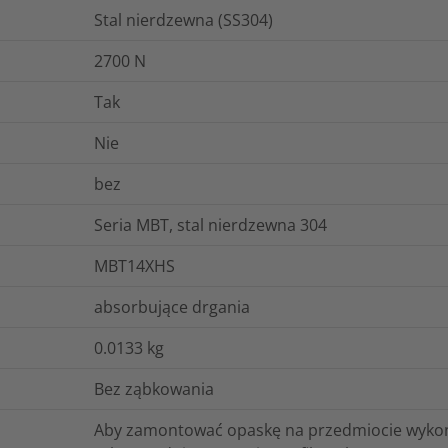
Stal nierdzewna (SS304)
2700
N
Tak
Nie
bez
Seria MBT, stal nierdzewna 304
MBT14XHS
absorbujące drgania
0.0133
kg
Bez ząbkowania
Aby zamontować opaskę na przedmiocie wykon