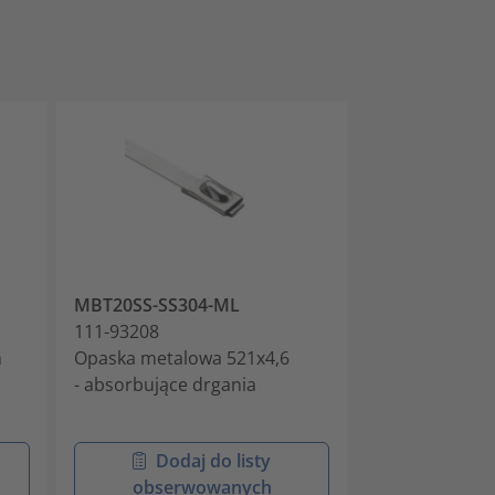
MBT20SS-SS304-ML
MBT27SS-SS3
111-93208
111-93278
m
Opaska metalowa 521x4,6
Opaska metal
- absorbujące drgania
- absorbujące 
Dodaj do listy
Doda
obserwowanych
obser