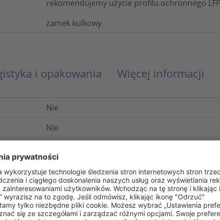
rekomendujemy użycie profilu ochronnego LFP
zamek kulkowy
gistyka i opakowania
Więcej informacji
Nie
Nie
Niepalny
Tak
Nie