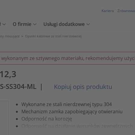
Kariera
Zrównowa
ł
O firmie
Usługi dodatkowe
nty mocujące
>
Opaski kablowe ze stali nierdzewnej
wykonanym ze sztywnego materiału, rekomendujemy użycie
12,3
S-SS304-ML
|
Kopiuj opis produktu
Wykonane ze stali nierdzewnej typu 304
Mechanizm zamka zapobiegający otwieraniu
Odporność na korozję
Odporność na działanie warunków zewnętrznych