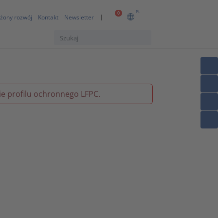
PL
0
żony rozwój
Kontakt
Newsletter
 profilu ochronnego LFPC.