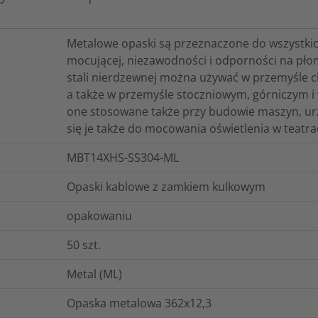
Metalowe opaski są przeznaczone do wszystki
mocującej, niezawodności i odporności na pł
stali nierdzewnej można używać w przemyśle c
a także w przemyśle stoczniowym, górniczym i
one stosowane także przy budowie maszyn, urz
się je także do mocowania oświetlenia w teatra
MBT14XHS-SS304-ML
Opaski kablowe z zamkiem kulkowym
opakowaniu
50
szt.
Metal (ML)
Opaska metalowa 362x12,3