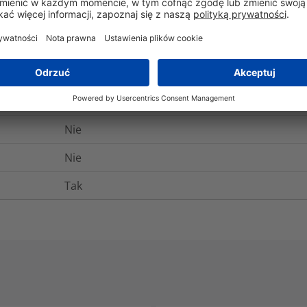
Tak
-80°C do +538°C
Nie
Nie
Nie
Nie
Tak