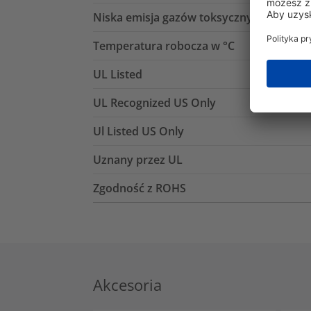
Niska emisja gazów toksycznych (LFH)
Temperatura robocza w °C
UL Listed
UL Recognized US Only
Ul Listed US Only
Uznany przez UL
Zgodność z ROHS
Akcesoria