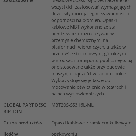
Zastosowanie
Metalowe opaski są przeznaczone do
wszystkich zastosowań wymagających
dużej siły mocującej, niezawodności i
odporności na płomień. Opaski
kablowe MBT wykonane ze stali
nierdzewnej można używać w
przemyśle chemicznym, na
platformach wiertniczych, a także w
przemyśle stoczniowym, górniczym i
w środkach transportu publicznego. Są
one stosowane także przy budowie
maszyn, urządzeń i w radiotechnice.
Wykorzystuje się je także do
mocowania oświetlenia w teatrach i
halach wystawienniczych.
GLOBAL PART DESC
MBT20S-SS316L-ML
RIPTION
Grupa produktów
Opaski kablowe z zamkiem kulkowym
Ilość w
opakowaniu