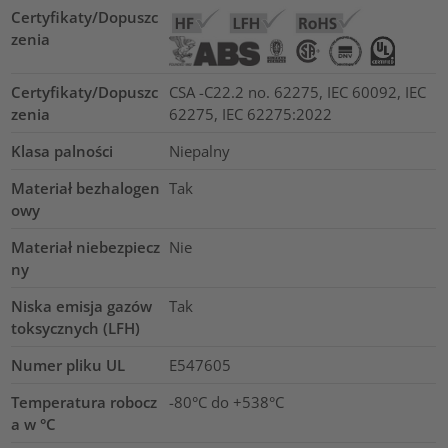
Certyfikaty/Dopuszc
zenia
Certyfikaty/Dopuszc
CSA -C22.2 no. 62275, IEC 60092, IEC
zenia
62275, IEC 62275:2022
Klasa palności
Niepalny
Materiał bezhalogen
Tak
owy
Materiał niebezpiecz
Nie
ny
Niska emisja gazów
Tak
toksycznych (LFH)
Numer pliku UL
E547605
Temperatura robocz
-80°C do +538°C
a w °C