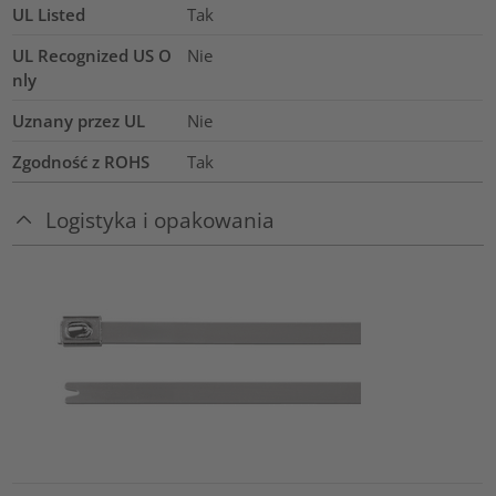
UL Listed
Tak
UL Recognized US O
Nie
nly
Uznany przez UL
Nie
Zgodność z ROHS
Tak
Logistyka i opakowania