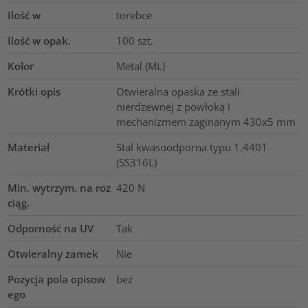
Ilość w
torebce
Ilość w opak.
100
szt.
Kolor
Metal (ML)
Krótki opis
Otwieralna opaska ze stali
nierdzewnej z powłoką i
mechanizmem zaginanym 430x5 mm
Materiał
Stal kwasoodporna typu 1.4401
(SS316L)
Min. wytrzym. na roz
420
N
ciąg.
Odporność na UV
Tak
Otwieralny zamek
Nie
Pozycja pola opisow
bez
ego