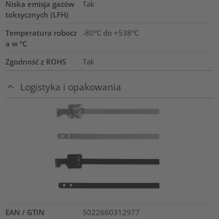
Niska emisja gazów
Tak
toksycznych (LFH)
Temperatura robocz
-80°C do +538°C
a w °C
Zgodność z ROHS
Tak
Logistyka i opakowania
EAN / GTIN
5022660312977