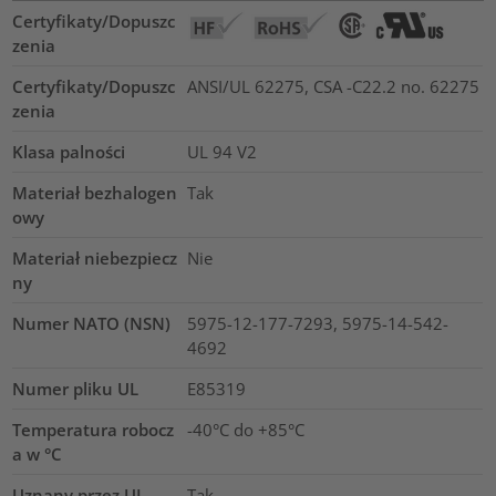
Certyfikaty/Dopuszc
zenia
Certyfikaty/Dopuszc
ANSI/UL 62275, CSA -C22.2 no. 62275
zenia
Klasa palności
UL 94 V2
Materiał bezhalogen
Tak
owy
Materiał niebezpiecz
Nie
ny
Numer NATO (NSN)
5975-12-177-7293, 5975-14-542-
4692
Numer pliku UL
E85319
Temperatura robocz
-40°C do +85°C
a w °C
Uznany przez UL
Tak