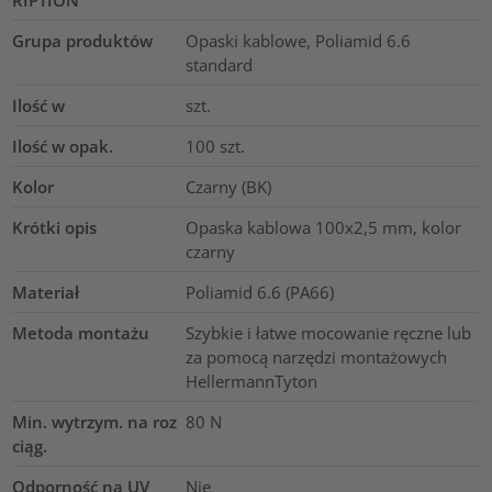
RIPTION
Grupa produktów
Opaski kablowe, Poliamid 6.6
standard
Ilość w
szt.
Ilość w opak.
100
szt.
Kolor
Czarny (BK)
Krótki opis
Opaska kablowa 100x2,5 mm, kolor
czarny
Materiał
Poliamid 6.6 (PA66)
Metoda montażu
Szybkie i łatwe mocowanie ręczne lub
za pomocą narzędzi montażowych
HellermannTyton
Min. wytrzym. na roz
80
N
ciąg.
Odporność na UV
Nie