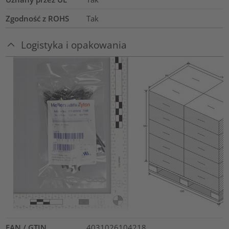
Zgodność z ROHS
Tak
Logistyka i opakowania
EAN / GTIN
4031026104218