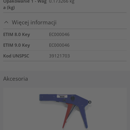
Opakowanie 1 - Wag
0.173266
kg
a (kg)
Więcej informacji
ETIM 8.0 Key
EC000046
ETIM 9.0 Key
EC000046
Kod UNSPSC
39121703
Akcesoria