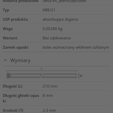
Rodzina produktów
Seria KR, jednoczęściowe
Typ
KR8/21
USP produktu
absorbujące drgania
Waga
0.00286
kg
Wariant
Bez ząbkowania
Zamek opaski
bolec wzmacniany włóknem szklanym
Wymiary
Długość (L)
210
mm
Długość główki opas
8
mm
ki
Grubość (T)
2.3
mm