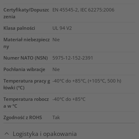
Certyfikaty/Dopuszc
EN 45545-2, IEC 62275:2006
zenia
Klasa palności
UL 94 V2
Materiał niebezpiecz
Nie
ny
Numer NATO (NSN)
5975-12-152-2391
Pochłania wibracje
Nie
Temperatura pracy g
-40°C do +85°C, (+105°C, 500 h)
łówki (°C)
Temperatura robocz
-40°C do +85°C
a w °C
Zgodność z ROHS
Tak
Logistyka i opakowania