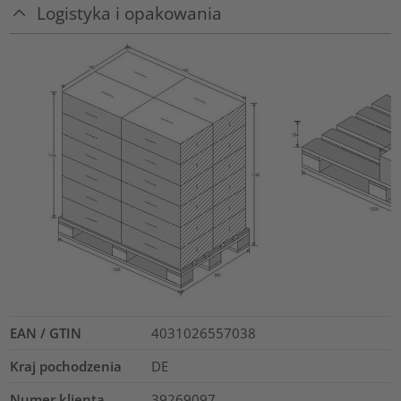
Logistyka i opakowania
EAN / GTIN
4031026557038
Kraj pochodzenia
DE
Numer klienta
39269097