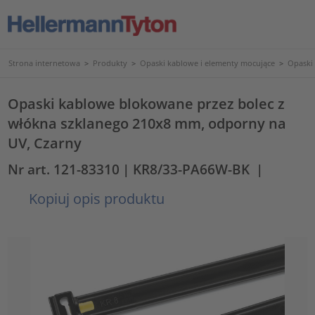
Strona internetowa
>
Produkty
>
Opaski kablowe i elementy mocujące
>
Opaski
Opaski kablowe blokowane przez bolec z
włókna szklanego 210x8 mm, odporny na
UV, Czarny
Nr art. 121-83310
| KR8/33-PA66W-BK
|
Kopiuj opis produktu