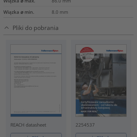
Wiązka ⌀ max.
86.0
mm
Wiązka ⌀ min.
8.0
mm
Pliki do pobrania
REACH datasheet
2254537