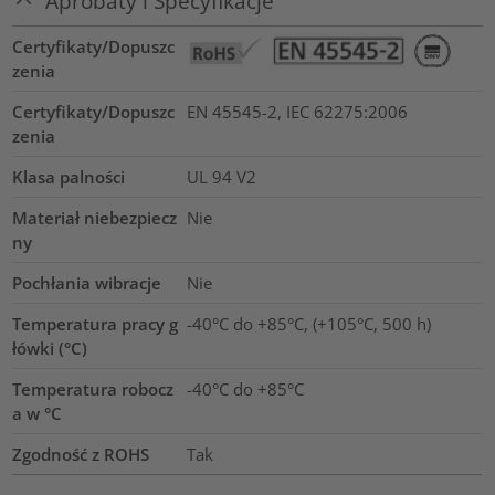
Aprobaty i Specyfikacje
Certyfikaty/Dopuszc
zenia
Certyfikaty/Dopuszc
EN 45545-2, IEC 62275:2006
zenia
Klasa palności
UL 94 V2
Materiał niebezpiecz
Nie
ny
Pochłania wibracje
Nie
Temperatura pracy g
-40°C do +85°C, (+105°C, 500 h)
łówki (°C)
Temperatura robocz
-40°C do +85°C
a w °C
Zgodność z ROHS
Tak