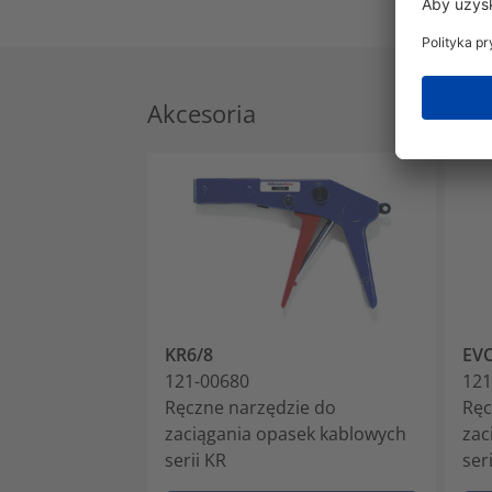
Akcesoria
KR6/8
EV
121-00680
121
Ręczne narzędzie do
Ręc
zaciągania opasek kablowych
zac
serii KR
ser