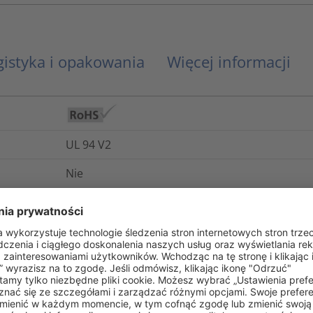
gistyka i opakowania
Więcej informacji
UL 94 V2
Nie
5975-12-188-8729
Nie
-40°C do +105°C
Tak