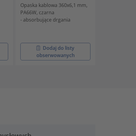
Opaska kablowa 360x6,1 mm,
Opaski kablow
PA66W, czarna
przez bolec z 
- absorbujące drgania
szklanego
- absorbujące 
Dodaj do listy
Doda
obserwowanych
obser
emysłowych