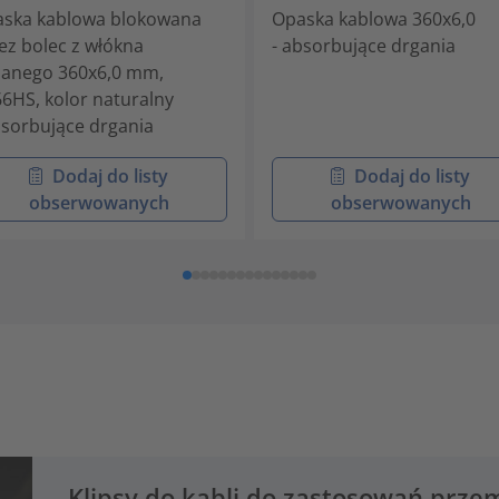
ska kablowa blokowana
Opaska kablowa 360x6,0
ez bolec z włókna
- absorbujące drgania
lanego 360x6,0 mm,
6HS, kolor naturalny
bsorbujące drgania
Dodaj do listy
Dodaj do listy
obserwowanych
obserwowanych
Klipsy do kabli do zastosowań prz