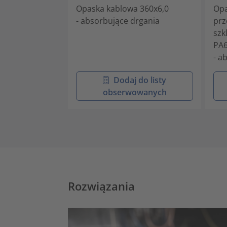
Opaska kablowa 360x6,0
Opa
- absorbujące drgania
prz
szk
PA6
- a
Dodaj do listy
obserwowanych
Rozwiązania