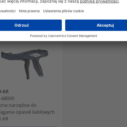
O-KR
-68000
zne narzędzie do
iągania opasek kablowych
ii KR