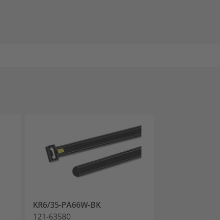
KR6/35-PA66W-BK
KR8/33 RAISE
121-63580
121-71299