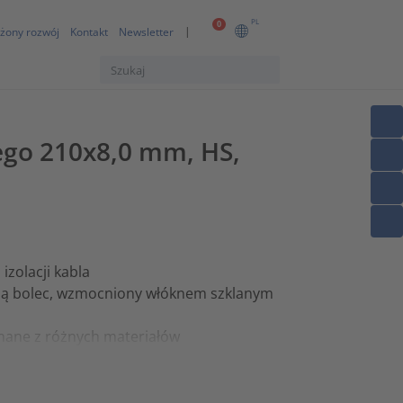
PL
0
żony rozwój
Kontakt
Newsletter
ego 210x8,0 mm, HS,
zolacji kabla
nią bolec, wzmocniony włóknem szklanym
nane z różnych materiałów