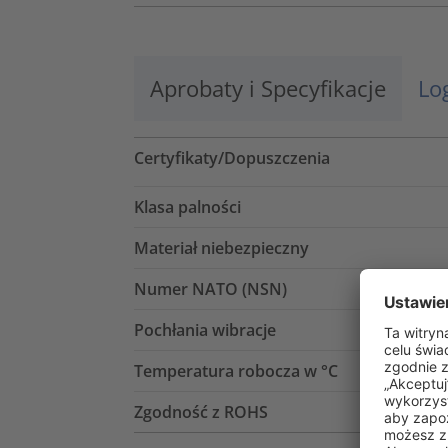
Aprobaty i Specyfikacje
Lo
Certyfikaty/Dopuszczenia
Klasa palności
Materiał niebezpieczny
Numer NATO (NSN)
Pochłania wibracje
Temperatura robocza w °C
Zgodność z ROHS