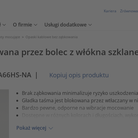
Kariera
Zrównowa
ł
O firmie
Usługi dodatkowe
nty mocujące
>
Opaski kablowe bez ząbkowania
ana przez bolec z włókna szklan
PA66HS-NA
|
Kopiuj opis produktu
Brak ząbkowania minimalizuje ryzyko uszkodzenia i
Gładka taśma jest blokowana przez wtłaczany w 
Bardzo pewne, odporne na wibracje mocowanie
Dostępne w różnych kolorach i długościach, wyko
Pokaż więcej