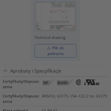
Technical drawing
Plik do
pobrania
Aprobaty i Specyfikacje
Certyfikaty/Dopuszc
zenia
Certyfikaty/Dopuszc
ANSI/UL 62275, CSA -C22.2 no. 62275
zenia
Klasa palności
UL 94 V2