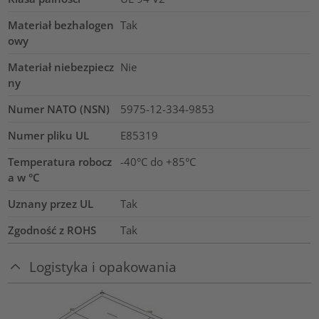
Materiał bezhalogen
Tak
owy
Materiał niebezpiecz
Nie
ny
Numer NATO (NSN)
5975-12-334-9853
Numer pliku UL
E85319
Temperatura robocz
-40°C do +85°C
a w °C
Uznany przez UL
Tak
Zgodność z ROHS
Tak
Logistyka i opakowania