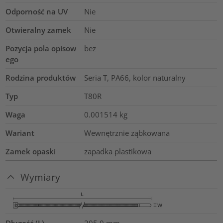
Odporność na UV
Nie
Otwieralny zamek
Nie
Pozycja pola opisow
bez
ego
Rodzina produktów
Seria T, PA66, kolor naturalny
Typ
T80R
Waga
0.001514
kg
Wariant
Wewnętrznie ząbkowana
Zamek opaski
zapadka plastikowa
Wymiary
Długość (L)
205.0
mm