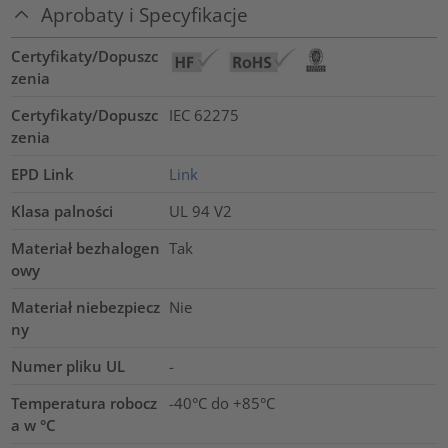
Aprobaty i Specyfikacje
Certyfikaty/Dopuszc
zenia
Certyfikaty/Dopuszc
IEC 62275
zenia
EPD Link
Link
Klasa palności
UL 94 V2
Materiał bezhalogen
Tak
owy
Materiał niebezpiecz
Nie
ny
Numer pliku UL
-
Temperatura robocz
-40°C do +85°C
a w °C