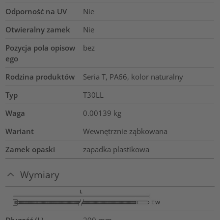
Odporność na UV
Nie
Otwieralny zamek
Nie
Pozycja pola opisow
bez
ego
Rodzina produktów
Seria T, PA66, kolor naturalny
Typ
T30LL
Waga
0.00139
kg
Wariant
Wewnętrznie ząbkowana
Zamek opaski
zapadka plastikowa
Wymiary
Długość (L)
290
mm