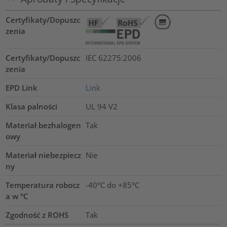
Certyfikaty/Dopuszc
zenia
Certyfikaty/Dopuszc
IEC 62275:2006
zenia
EPD Link
Link
Klasa palności
UL 94 V2
Materiał bezhalogen
Tak
owy
Materiał niebezpiecz
Nie
ny
Temperatura robocz
-40°C do +85°C
a w °C
Zgodność z ROHS
Tak