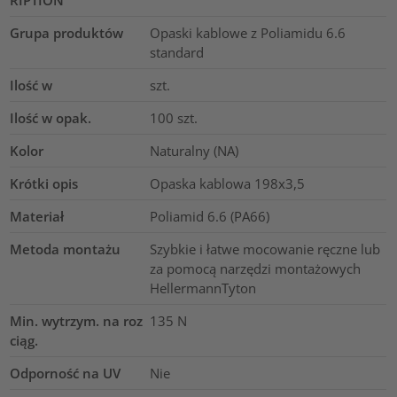
RIPTION
Grupa produktów
Opaski kablowe z Poliamidu 6.6
standard
Ilość w
szt.
Ilość w opak.
100
szt.
Kolor
Naturalny (NA)
Krótki opis
Opaska kablowa 198x3,5
Materiał
Poliamid 6.6 (PA66)
Metoda montażu
Szybkie i łatwe mocowanie ręczne lub
za pomocą narzędzi montażowych
HellermannTyton
Min. wytrzym. na roz
135
N
ciąg.
Odporność na UV
Nie