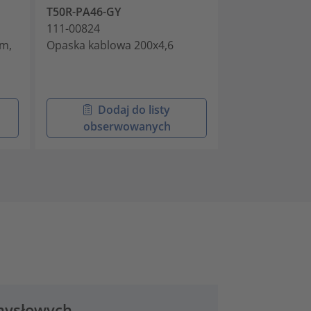
T50R-PA46-GY
T30R-PA46-GY
111-00824
111-00968
m,
Opaska kablowa 200x4,6
Opaska kablo
kolor szary
Dodaj do listy
Doda
obserwowanych
obser
emysłowych