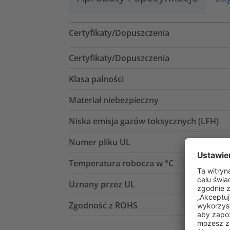
Certyfikaty/Dopuszczenia
Certyfikaty/Dopuszczenia
Klasa palności
Materiał niebezpieczny
Niska emisja gazów toksycznych (LFH)
Numer pliku UL
Temperatura robocza w °C
Uznany przez UL
Zgodność z ROHS