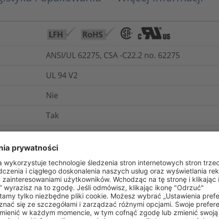
ANSI/UL 62275, CSA -C22.2 no. 62275
UL 94 V2
Nie
Tak
E85319
-40°C do +130°C
Tak
Tak