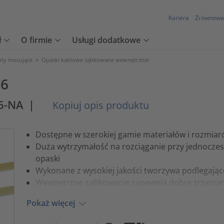
Kariera
Zrównowa
ł
O firmie
Usługi dodatkowe
nty mocujące
>
Opaski kablowe ząbkowane wewnętrznie
,6
6-NA
|
Kopiuj opis produktu
Dostępne w szerokiej gamie materiałów i rozmia
Duża wytrzymałość na rozciąganie przy jednoczes
opaski
Wykonane z wysokiej jakości tworzywa podlegając
Wewnętrzne ząbkowanie zapewnia dobre trzyman
Pokaż więcej