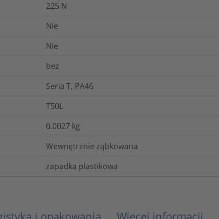
225
N
Nie
Nie
bez
Seria T, PA46
T50L
0.0027
kg
Wewnętrznie ząbkowana
zapadka plastikowa
gistyka i opakowania
Więcej informacji