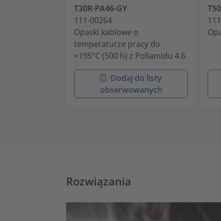
T30R-PA46-GY
T5
111-00264
111
Opaski kablowe o
Opa
temperaturze pracy do
+195°C (500 h) z Poliamidu 4.6
Dodaj do listy
obserwowanych
Rozwiązania