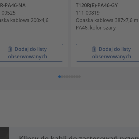
0R-PA46-NA
T120R(E)-PA46-GY
-00525
111-00819
ska kablowa 200x4,6
Opaska kablowa 387x7,6 m
PA46, kolor szary
Dodaj do listy
Dodaj do listy
obserwowanych
obserwowanych
Klipsy do kabli do zastosowań prz