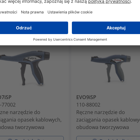
O7iSP
EVO9iSP
-77002
110-88002
zne narzędzie do
Ręczne narzędzie do
iągania opasek kablowych,
zaciągania opasek kablowy
udowa tworzywowa
obudowa tworzywowa