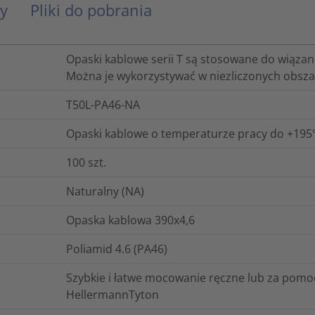
y
Pliki do pobrania
Opaski kablowe serii T są stosowane do wiązania
Można je wykorzystywać w niezliczonych obsz
T50L-PA46-NA
Opaski kablowe o temperaturze pracy do +195°C
100
szt.
Naturalny (NA)
Opaska kablowa 390x4,6
Poliamid 4.6 (PA46)
Szybkie i łatwe mocowanie ręczne lub za pom
HellermannTyton