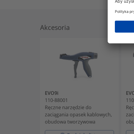
Akcesoria
EVO9i
EV
110-88001
110
Ręczne narzędzie do
Ręc
zaciągania opasek kablowych,
zac
obudowa tworzywowa
ob