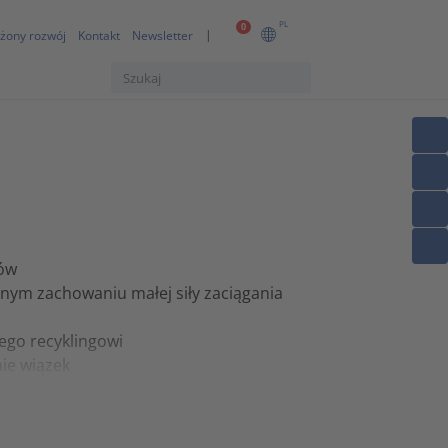
PL
0
żony rozwój
Kontakt
Newsletter
rów
nym zachowaniu małej siły zaciągania
ego recyklingowi
ie wiązek