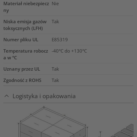
Materiał niebezpiecz
Nie
ny
Niska emisja gazów
Tak
toksycznych (LFH)
Numer pliku UL
E85319
Temperatura robocz
-40°C do +130°C
a w °C
Uznany przez UL
Tak
Zgodność z ROHS
Tak
Logistyka i opakowania