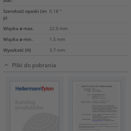
aski
Szerokość opaski (im
0.18
"
p)
Wiązka ⌀ max.
22.0
mm
Wiązka ⌀ min.
1.5
mm
Wysokość (H)
3.7
mm
Pliki do pobrania