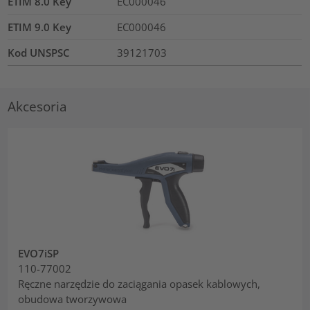
ETIM 8.0 Key
EC000046
ETIM 9.0 Key
EC000046
Kod UNSPSC
39121703
Akcesoria
EVO7iSP
110-77002
Ręczne narzędzie do zaciągania opasek kablowych,
obudowa tworzywowa