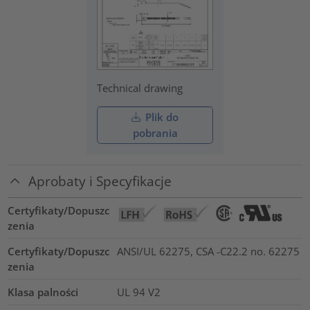
Technical drawing
Plik do
pobrania
Aprobaty i Specyfikacje
Certyfikaty/Dopuszc
zenia
Certyfikaty/Dopuszc
ANSI/UL 62275, CSA -C22.2 no. 62275
zenia
Klasa palności
UL 94 V2