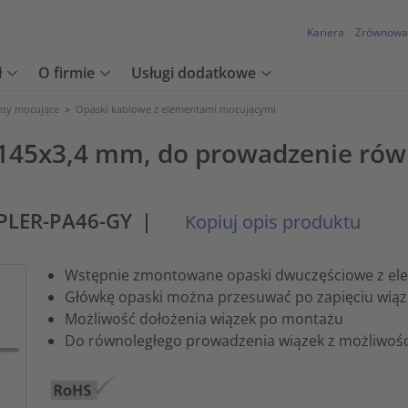
Kariera
Zrównowa
ł
O firmie
Usługi dodatkowe
nty mocujące
>
Opaski kablowe z elementami mocującymi
45x3,4 mm, do prowadzenie równ
PLER-PA46-GY
|
Kopiuj opis produktu
Wstępnie zmontowane opaski dwuczęściowe z e
Główkę opaski można przesuwać po zapięciu wiąz
Możliwość dołożenia wiązek po montażu
Do równoległego prowadzenia wiązek z możliwośc