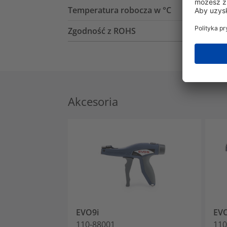
Temperatura robocza w °C
Zgodność z ROHS
Akcesoria
EVO9i
EV
110-88001
110