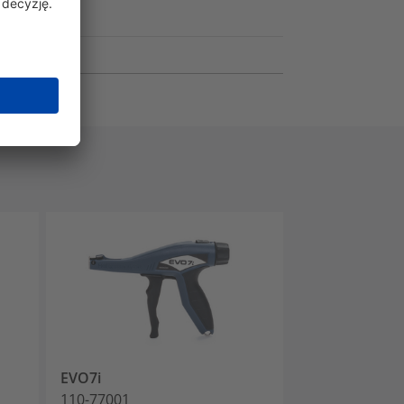
EVO7i
MK7P
110-77001
110-07100