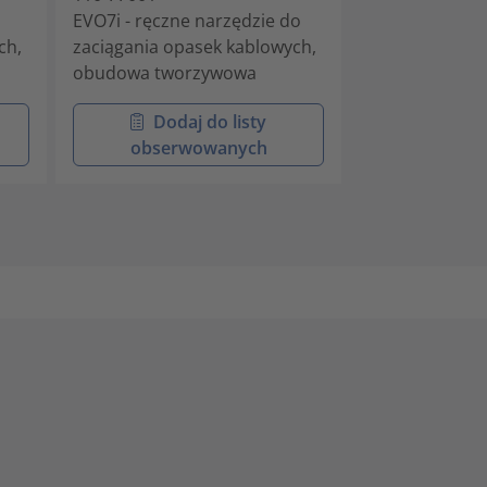
EVO7i - ręczne narzędzie do
Pneumatyczne
ch,
zaciągania opasek kablowych,
montażowe w 
obudowa tworzywowa
tworzywa szt
Dodaj do listy
Doda
obserwowanych
obser