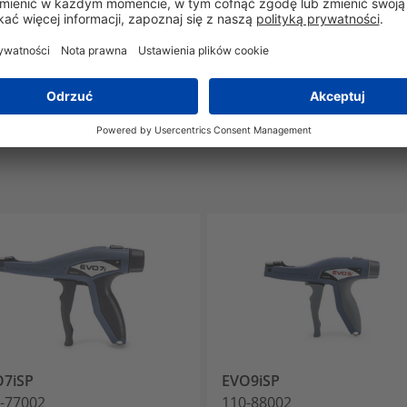
-40°C do +150°C
Tak
O7iSP
EVO9iSP
-77002
110-88002