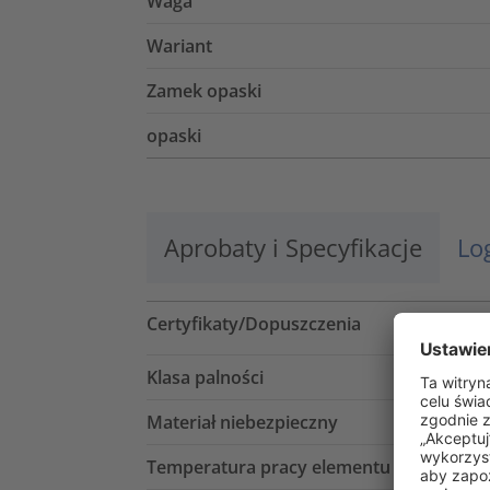
Waga
Wariant
Zamek opaski
opaski
Aprobaty i Specyfikacje
Lo
Certyfikaty/Dopuszczenia
Klasa palności
Materiał niebezpieczny
Temperatura pracy elementu mocującego