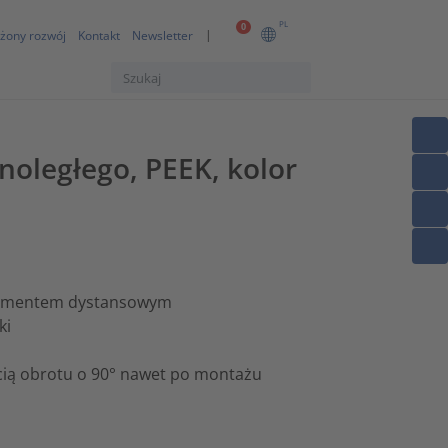
PL
0
żony rozwój
Kontakt
Newsletter
oległego, PEEK, kolor
lementem dystansowym
ki
ią obrotu o 90° nawet po montażu