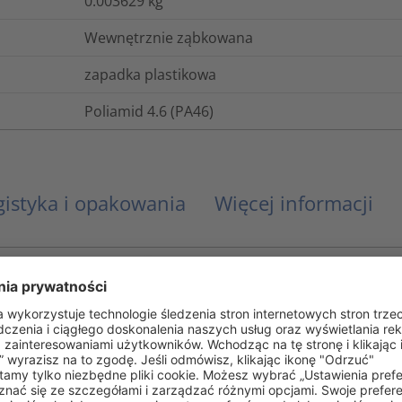
0.003629
kg
Wewnętrznie ząbkowana
zapadka plastikowa
Poliamid 4.6 (PA46)
gistyka i opakowania
Więcej informacji
UL 94 V2
Nie
 (°C)
-40°C do +130°C, (+150°C, 5000 h; +195°C, 500 h