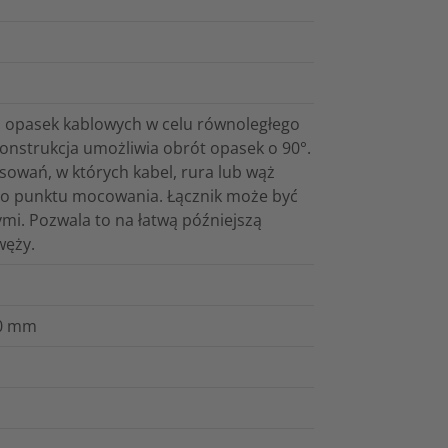
h opasek kablowych w celu równoległego
onstrukcja umożliwia obrót opasek o 90°.
osowań, w których kabel, rura lub wąż
 do punktu mocowania. Łącznik może być
i. Pozwala to na łatwą późniejszą
węży.
.0 mm