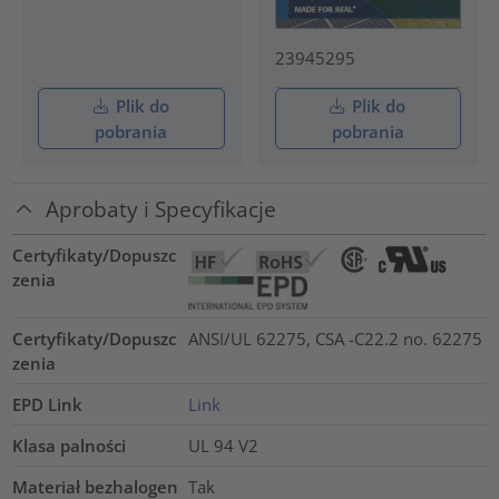
23945295
Plik do
Plik do
pobrania
pobrania
Aprobaty i Specyfikacje
Certyfikaty/Dopuszc
zenia
Certyfikaty/Dopuszc
ANSI/UL 62275, CSA -C22.2 no. 62275
zenia
EPD Link
Link
Klasa palności
UL 94 V2
Materiał bezhalogen
Tak