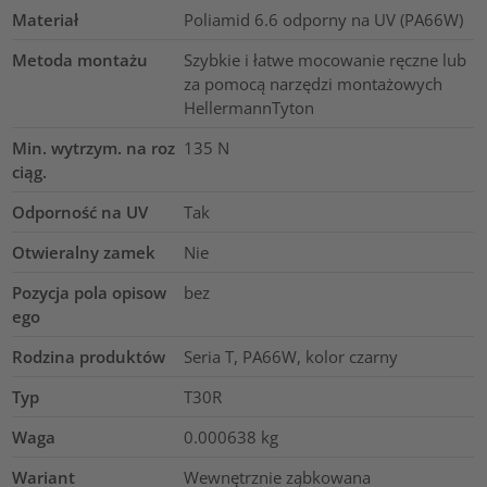
Materiał
Poliamid 6.6 odporny na UV (PA66W)
Metoda montażu
Szybkie i łatwe mocowanie ręczne lub
za pomocą narzędzi montażowych
HellermannTyton
Min. wytrzym. na roz
135
N
ciąg.
Odporność na UV
Tak
Otwieralny zamek
Nie
Pozycja pola opisow
bez
ego
Rodzina produktów
Seria T, PA66W, kolor czarny
Typ
T30R
Waga
0.000638
kg
Wariant
Wewnętrznie ząbkowana