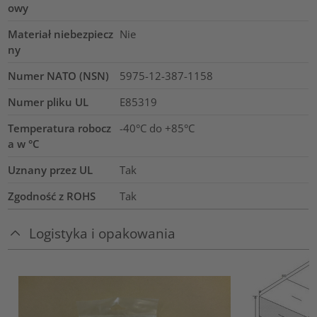
owy
Materiał niebezpiecz
Nie
ny
Numer NATO (NSN)
5975-12-387-1158
Numer pliku UL
E85319
Temperatura robocz
-40°C do +85°C
a w °C
Uznany przez UL
Tak
Zgodność z ROHS
Tak
Logistyka i opakowania