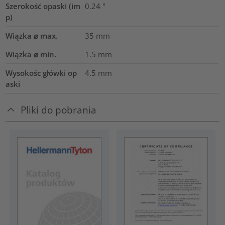
Szerokość opaski (im
0.24
"
p)
Wiązka ⌀ max.
35
mm
Wiązka ⌀ min.
1.5
mm
Wysokośc główki op
4.5
mm
aski
Pliki do pobrania