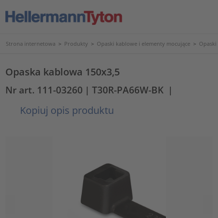
Strona internetowa
>
Produkty
>
Opaski kablowe i elementy mocujące
>
Opaski
Opaska kablowa 150x3,5
Nr art. 111-03260
| T30R-PA66W-BK
|
Kopiuj opis produktu