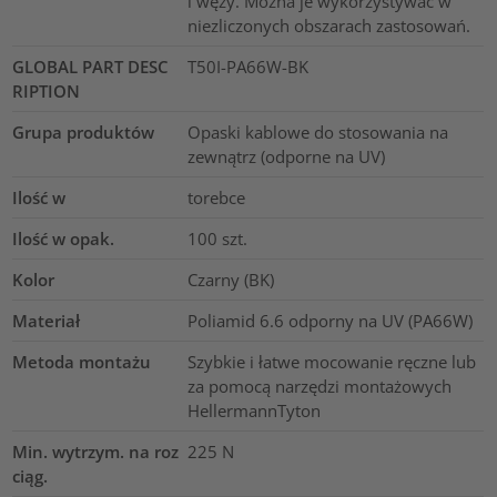
i węży. Można je wykorzystywać w
niezliczonych obszarach zastosowań.
GLOBAL PART DESC
T50I-PA66W-BK
RIPTION
Grupa produktów
Opaski kablowe do stosowania na
zewnątrz (odporne na UV)
Ilość w
torebce
Ilość w opak.
100
szt.
Kolor
Czarny (BK)
Materiał
Poliamid 6.6 odporny na UV (PA66W)
Metoda montażu
Szybkie i łatwe mocowanie ręczne lub
za pomocą narzędzi montażowych
HellermannTyton
Min. wytrzym. na roz
225
N
ciąg.