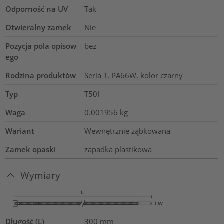
Odporność na UV
Tak
Otwieralny zamek
Nie
Pozycja pola opisow
bez
ego
Rodzina produktów
Seria T, PA66W, kolor czarny
Typ
T50I
Waga
0.001956
kg
Wariant
Wewnętrznie ząbkowana
Zamek opaski
zapadka plastikowa
Wymiary
Długość (L)
300
mm