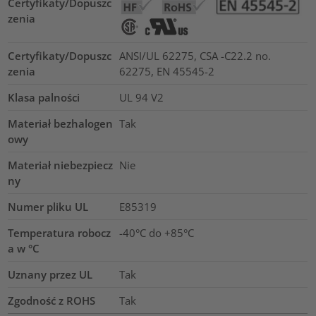
Certyfikaty/Dopuszc
zenia
Certyfikaty/Dopuszc
ANSI/UL 62275, CSA -C22.2 no.
zenia
62275, EN 45545-2
Klasa palności
UL 94 V2
Materiał bezhalogen
Tak
owy
Materiał niebezpiecz
Nie
ny
Numer pliku UL
E85319
Temperatura robocz
-40°C do +85°C
a w °C
Uznany przez UL
Tak
Zgodność z ROHS
Tak