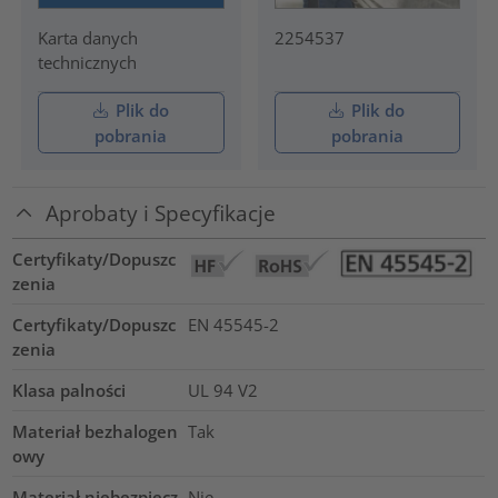
Karta danych
2254537
technicznych
Plik do
Plik do
pobrania
pobrania
Aprobaty i Specyfikacje
Certyfikaty/Dopuszc
zenia
Certyfikaty/Dopuszc
EN 45545-2
zenia
Klasa palności
UL 94 V2
Materiał bezhalogen
Tak
owy
Materiał niebezpiecz
Nie