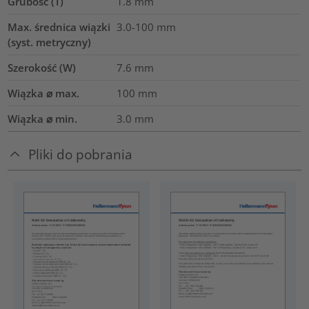
Grubość (T)
1.8
mm
Max. średnica wiązki
3.0-100
mm
(syst. metryczny)
Szerokość (W)
7.6
mm
Wiązka ⌀ max.
100
mm
Wiązka ⌀ min.
3.0
mm
Pliki do pobrania