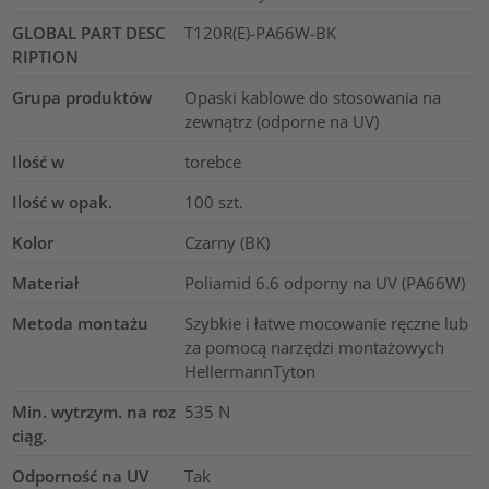
GLOBAL PART DESC
T120R(E)-PA66W-BK
RIPTION
Grupa produktów
Opaski kablowe do stosowania na
zewnątrz (odporne na UV)
Ilość w
torebce
Ilość w opak.
100
szt.
Kolor
Czarny (BK)
Materiał
Poliamid 6.6 odporny na UV (PA66W)
Metoda montażu
Szybkie i łatwe mocowanie ręczne lub
za pomocą narzędzi montażowych
HellermannTyton
Min. wytrzym. na roz
535
N
ciąg.
Odporność na UV
Tak