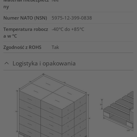
ny
Numer NATO (NSN)
5975-12-399-0838
Temperatura robocz
-40°C do +85°C
a w °C
Zgodność z ROHS
Tak
Logistyka i opakowania