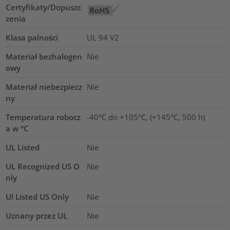
Certyfikaty/Dopuszc
zenia
Klasa palności
UL 94 V2
Materiał bezhalogen
Nie
owy
Materiał niebezpiecz
Nie
ny
Temperatura robocz
-40°C do +105°C, (+145°C, 500 h)
a w °C
UL Listed
Nie
UL Recognized US O
Nie
nly
Ul Listed US Only
Nie
Uznany przez UL
Nie