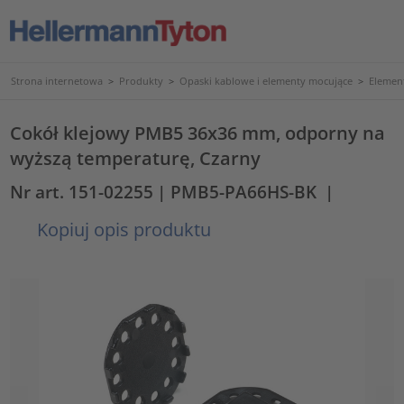
Strona internetowa
>
Produkty
>
Opaski kablowe i elementy mocujące
>
Elemen
Cokół klejowy PMB5 36x36 mm, odporny na
wyższą temperaturę, Czarny
Nr art. 151-02255
| PMB5-PA66HS-BK
|
Kopiuj opis produktu