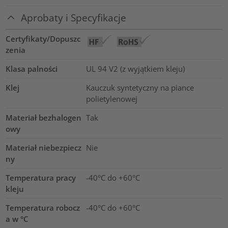
Aprobaty i Specyfikacje
Certyfikaty/Dopuszc
zenia
Klasa palności
UL 94 V2 (z wyjątkiem kleju)
Klej
Kauczuk syntetyczny na piance
polietylenowej
Materiał bezhalogen
Tak
owy
Materiał niebezpiecz
Nie
ny
Temperatura pracy
-40°C do +60°C
kleju
Temperatura robocz
-40°C do +60°C
a w °C