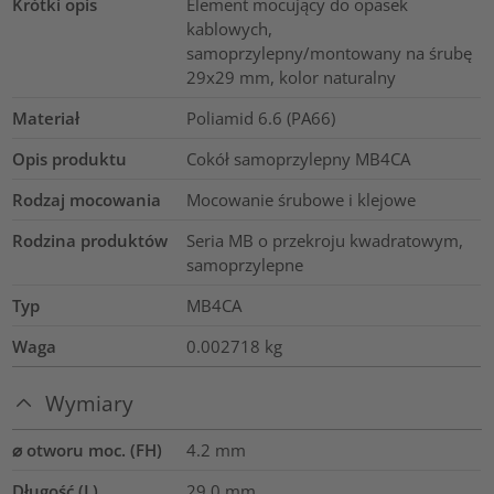
Krótki opis
Element mocujący do opasek
kablowych,
samoprzylepny/montowany na śrubę
29x29 mm, kolor naturalny
Materiał
Poliamid 6.6 (PA66)
Opis produktu
Cokół samoprzylepny MB4CA
Rodzaj mocowania
Mocowanie śrubowe i klejowe
Rodzina produktów
Seria MB o przekroju kwadratowym,
samoprzylepne
Typ
MB4CA
Waga
0.002718
kg
Wymiary
⌀ otworu moc. (FH)
4.2 mm
Długość (L)
29.0
mm