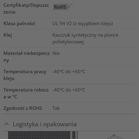
Certyfikaty/Dopuszc
zenia
Klasa palności
UL 94 V2 (z wyjątkiem kleju)
Klej
Kauczuk syntetyczny na piance
polietylenowej
Materiał niebezpiecz
Nie
ny
Temperatura pracy
-40°C do +60°C
kleju
Temperatura robocz
-40°C do +60°C
a w °C
Zgodność z ROHS
Tak
Logistyka i opakowania